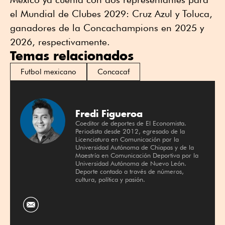
el Mundial de Clubes 2029: Cruz Azul y Toluca,
ganadores de la Concachampions en 2025 y
2026, respectivamente.
Temas relacionados
Futbol mexicano
Concacaf
Fredi Figueroa
Coeditor de deportes de El Economista.
Periodista desde 2012, egresado de la
Licenciatura en Comunicación por la
Universidad Autónoma de Chiapas y de la
Maestría en Comunicación Deportiva por la
Universidad Autónoma de Nuevo León.
Deporte contado a través de números,
cultura, política y pasión.