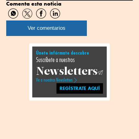
Comenta esta noticia
Compartir
Compartir
Compartir
Compartir
por
por
por
por
WhatsApp
Twitter
Facebook
Linkedin
Ver comentarios
Únete infórmate descubre
Suscríbete a nuestros
Newsletters
Ve a nuestros Newsletters
REGÍSTRATE AQUÍ