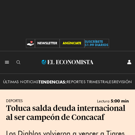
SUSCRÍBETE
NEWSLETTER
ANÚNCIATE
CONTRIBUCIONES
$1.99 DIARIOS
INI
El
SES
Economista
ÚLTIMAS NOTICIAS
TENDENCIAS:
REPORTES TRIMESTRALES
REVISIÓN 
5:00 min
DEPORTES
Lectura
Toluca salda deuda internacional
al ser campeón de Concacaf
Los Diablos volvieron a vencer a Tigres