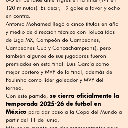
120 minutos). Es decir, 19 goles a favor y ocho
en contra.
Antonio Mohamed llegó a cinco títulos en año
y medio de dirección técnica con Toluca (dos
de Liga MX, Campeón de Campeones,
Campeones Cup y Concachampions), pero
también algunos de sus jugadores fueron
premiados en esta final: Luis García como
mejor portero y MVP de la final, además de
Paulinho como líder goleador y MVP del
torneo.
se cierra oficialmente la
Con este partido,
temporada 2025-26 de futbol en
México
para dar paso a la Copa del Mundo a
partir del 11 de junio.
México ya cuenta con dos representantes para