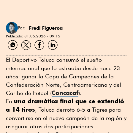
Fredi Figueroa
Por:
Publicado:
31.05.2026 - 09:15
Compartir
Compartir
Compartir
Compartir
por
por
por
por
WhatsApp
Twitter
Facebook
Linkedin
El Deportivo Toluca consumó el sueño
internacional que lo asfixiaba desde hace 23
años: ganar la Copa de Campeones de la
Confederación Norte, Centroamericana y del
Concacaf
Caribe de Futbol (
).
una dramática final que se extendió
En
a 14 tiros
, Toluca derrotó 6-5 a Tigres para
convertirse en el nuevo campeón de la región y
asegurar otras dos participaciones