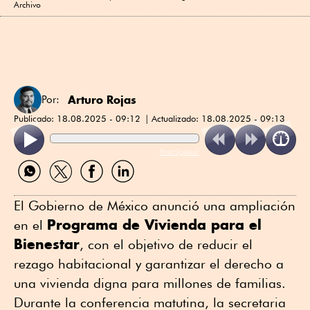
Archivo
Arturo Rojas
Por:
Publicado:
18.08.2025 - 09:12
Actualizado:
18.08.2025 - 09:13
ReadSpeaker
Compartir
Compartir
Compartir
Compartir
por
por
por
por
WhatsApp
Twitter
Facebook
Linkedin
El Gobierno de México anunció una ampliación
Programa de Vivienda para el
en el
Bienestar
, con el objetivo de reducir el
rezago habitacional y garantizar el derecho a
una vivienda digna para millones de familias.
Durante la conferencia matutina, la secretaria