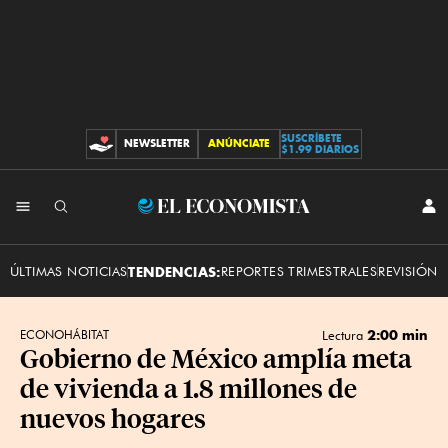
SUSCRÍBETE
NEWSLETTER
ANÚNCIATE
CONTRIBUCIONES
$1.99 DIARIOS
INI
El
SES
Economista
ÚLTIMAS NOTICIAS
TENDENCIAS:
REPORTES TRIMESTRALES
REVISIÓN 
2:00 min
ECONOHÁBITAT
Lectura
Gobierno de México amplía meta
de vivienda a 1.8 millones de
nuevos hogares