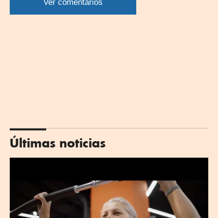
WhatsApp
Twitter
Facebook
Linkedin
Ver comentarios
Últimas noticias