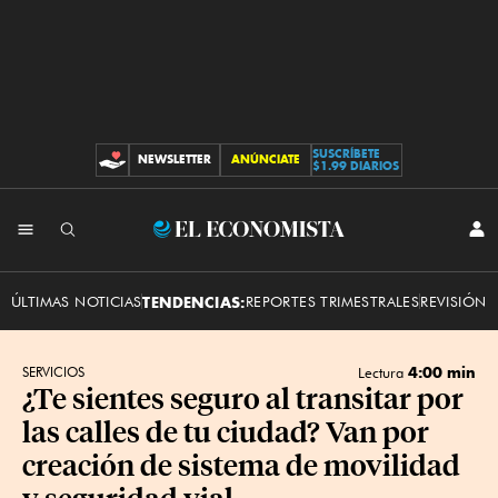
SUSCRÍBETE
NEWSLETTER
ANÚNCIATE
CONTRIBUCIONES
$1.99 DIARIOS
INI
El
SES
Economista
ÚLTIMAS NOTICIAS
TENDENCIAS:
REPORTES TRIMESTRALES
REVISIÓN 
4:00 min
SERVICIOS
Lectura
¿Te sientes seguro al transitar por
las calles de tu ciudad? Van por
creación de sistema de movilidad
y seguridad vial