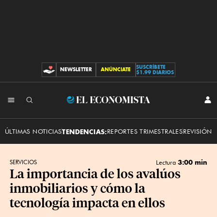
SUSCRÍBETE
NEWSLETTER
ANÚNCIATE
CONTRIBUCIONES
$1.99 DIARIOS
INI
El
SES
Economista
ÚLTIMAS NOTICIAS
TENDENCIAS:
REPORTES TRIMESTRALES
REVISIÓN 
3:00 min
SERVICIOS
Lectura
La importancia de los avalúos
inmobiliarios y cómo la
tecnología impacta en ellos