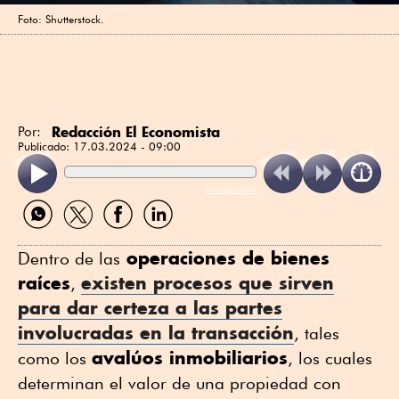
Foto: Shutterstock.
Redacción El Economista
Por:
Publicado:
17.03.2024 - 09:00
ReadSpeaker
Compartir
Compartir
Compartir
Compartir
por
por
por
por
WhatsApp
Twitter
Facebook
Linkedin
operaciones de bienes
Dentro de las
raíces
existen procesos que sirven
,
para dar certeza a las partes
involucradas en la transacción
, tales
avalúos inmobiliarios
como los
, los cuales
determinan el valor de una propiedad con