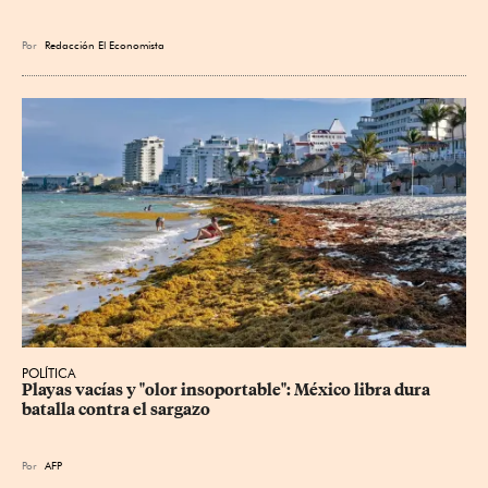
Por
Redacción El Economista
POLÍTICA
Playas vacías y "olor insoportable": México libra dura 
batalla contra el sargazo
Por
AFP