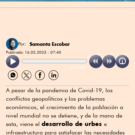
Samanta Escobar
Por:
Publicado:
16.02.2023 - 07:40
ReadSpeaker
Compartir
Compartir
Compartir
Compartir
por
por
por
por
WhatsApp
Twitter
Facebook
Linkedin
A pesar de la pandemia de Covid-19, los
conflictos geopolíticos y los problemas
económicos, el crecimiento de la población a
nivel mundial no se detiene, y de la mano de
desarrollo de urbes
esta, viene el
e
infraestructura para satisfacer las necesidades