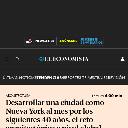
SUSCRÍBETE
NEWSLETTER
ANÚNCIATE
CONTRIBUCIONES
$1.99 DIARIOS
INI
El
SES
Economista
ÚLTIMAS NOTICIAS
TENDENCIAS:
REPORTES TRIMESTRALES
REVISIÓN 
4:00 min
ARQUITECTURA
Lectura
Desarrollar una ciudad como
Nueva York al mes por los
siguientes 40 años, el reto
arquitectónico a nivel global