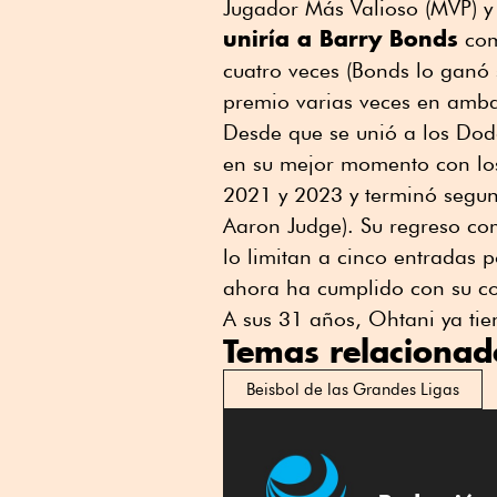
Jugador Más Valioso (MVP) y 
uniría a Barry Bonds
com
cuatro veces (Bonds lo ganó s
premio varias veces en amba
Desde que se unió a los Dod
en su mejor momento con lo
2021 y 2023 y terminó segu
Aaron Judge). Su regreso co
lo limitan a cinco entradas 
ahora ha cumplido con su co
A sus 31 años, Ohtani ya tie
Temas relacionad
Beisbol de las Grandes Ligas