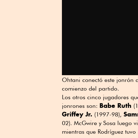
Ohtani conectó este jonrón d
comienzo del partido.
Los otros cinco jugadores q
Babe Ruth
jonrones son:
(1
Griffey Jr.
Sam
(1997-98),
02). McGwire y Sosa luego v
mientras que Rodríguez tuvo 