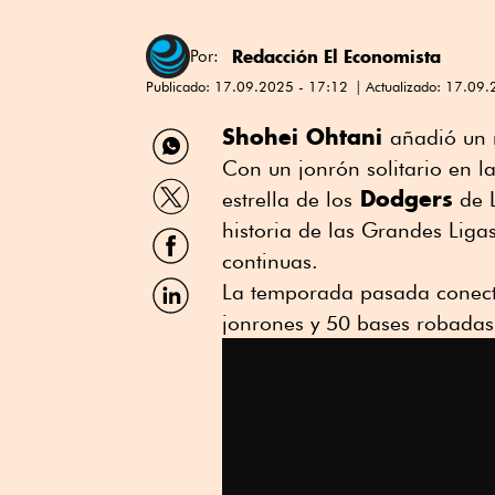
Redacción El Economista
Por:
Publicado:
17.09.2025 - 17:12
Actualizado:
17.09.
Compartir
Shohei Ohtani
añadió un 
por
Con un jonrón solitario en l
WhatsApp
Compartir
Dodgers
estrella de los
de L
por
Twitter
historia de las Grandes Lig
Compartir
por
continuas.
Facebook
Compartir
La temporada pasada conect
por
jonrones y 50 bases robadas
Linkedin