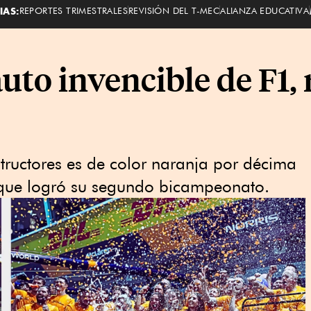
IAS:
REPORTES TRIMESTRALES
REVISIÓN DEL T-MEC
ALIANZA EDUCATIVA
uto invencible de F1, 
uctores es de color naranja por décima
, que logró su segundo bicampeonato.