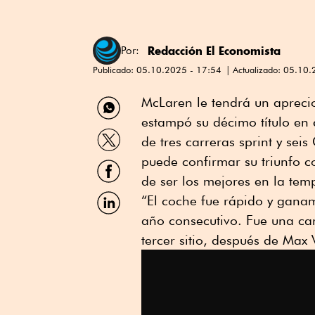
Redacción El Economista
Por:
Publicado:
05.10.2025 - 17:54
Actualizado:
05.10.
Compartir
McLaren le tendrá un aprecio
por
estampó su décimo título en
WhatsApp
Compartir
de tres carreras sprint y se
por
Twitter
puede confirmar su triunfo 
Compartir
por
de ser los mejores en la te
Facebook
Compartir
“El coche fue rápido y gan
por
año consecutivo. Fue una carr
Linkedin
tercer sitio, después de Max