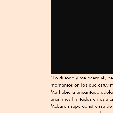
“Lo di todo y me acerqué, p
momentos en los que estuvim
Me hubiera encantado adelan
eran muy limitadas en este ci
McLaren supo construirse de
ventaja con un coche domina