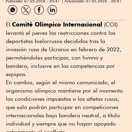
Publicado:
07.05.2026 - 20:41
Actualizado:
07.05.2026 - 20:41
Compartir
Compartir
Compartir
Compartir
por
por
por
por
WhatsApp
Twitter
Facebook
Linkedin
Comité Olímpico Internacional
El
(COI)
levantó el jueves las restricciones contra los
deportistas bielorrusos decididos tras la
invasión rusa de Ucrania en febrero de 2022,
permitiéndoles participar, con himno y
bandera, inclusive en las competencias por
equipos.
En cambio, según el mismo comunicado, el
organismo olímpico mantiene por el momento
las condiciones impuestas a los atletas rusos,
que solo podrán participar en competiciones
internacionales bajo bandera neutral, a título
individual y siempre que no hayan apoyado
activamente el conflicto.