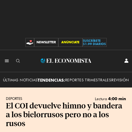
SUSCRÍBETE
NEWSLETTER
ANÚNCIATE
CONTRIBUCIONES
$1.99 DIARIOS
INI
El
SES
Economista
ÚLTIMAS NOTICIAS
TENDENCIAS:
REPORTES TRIMESTRALES
REVISIÓN 
4:00 min
DEPORTES
Lectura
El COI devuelve himno y bandera
a los bielorrusos pero no a los
rusos