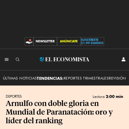
SUSCRÍBETE
NEWSLETTER
ANÚNCIATE
CONTRIBUCIONES
$1.99 DIARIOS
INI
El
SES
Economista
ÚLTIMAS NOTICIAS
TENDENCIAS:
REPORTES TRIMESTRALES
REVISIÓN 
2:00 min
DEPORTES
Lectura
Arnulfo con doble gloria en
Mundial de Paranatación: oro y
líder del ranking