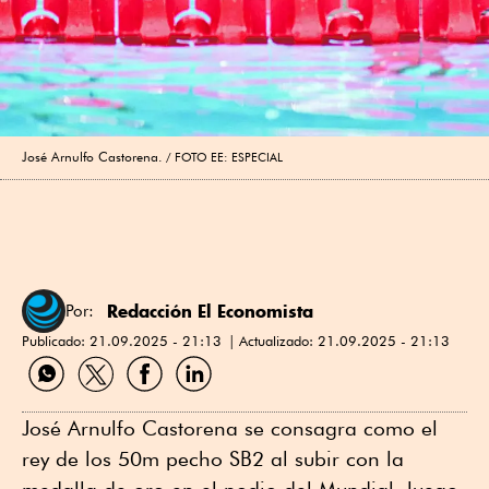
José Arnulfo Castorena.
FOTO EE: ESPECIAL
Redacción El Economista
Por:
Publicado:
21.09.2025 - 21:13
Actualizado:
21.09.2025 - 21:13
Compartir
Compartir
Compartir
Compartir
por
por
por
por
WhatsApp
Twitter
Facebook
Linkedin
José Arnulfo Castorena se consagra como el
rey de los 50m pecho SB2 al subir con la
medalla de oro en el podio del Mundial, luego