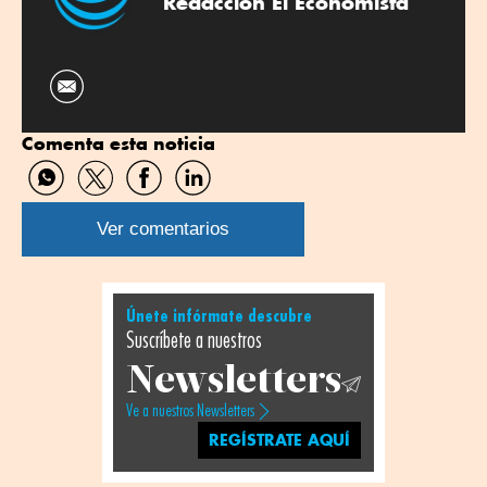
Redacción El Economista
Comenta esta noticia
Compartir
Compartir
Compartir
Compartir
por
por
por
por
WhatsApp
Twitter
Facebook
Linkedin
Ver comentarios
Únete infórmate descubre
Suscríbete a nuestros
Newsletters
Ve a nuestros Newsletters
REGÍSTRATE AQUÍ