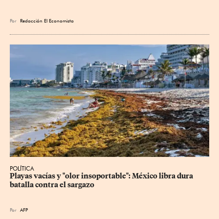
Por
Redacción El Economista
POLÍTICA
Playas vacías y "olor insoportable": México libra dura 
batalla contra el sargazo
Por
AFP