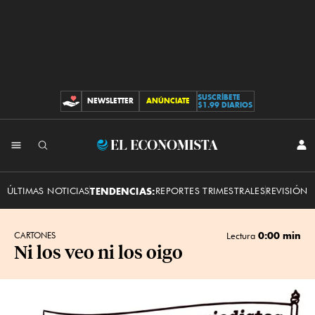
SUSCRÍBETE
NEWSLETTER
ANÚNCIATE
CONTRIBUCIONES
$1.99 DIARIOS
INI
El
SES
Economista
ÚLTIMAS NOTICIAS
TENDENCIAS:
REPORTES TRIMESTRALES
REVISIÓN 
0:00 min
CARTONES
Lectura
Ni los veo ni los oigo