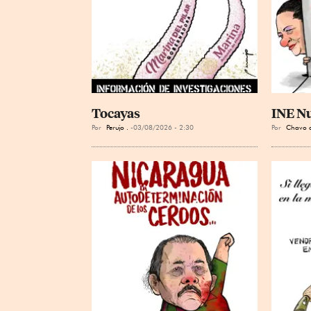
Tocayas
INE N
Por
Perujo .
03/08/2026 - 2:30
Por
Chavo d