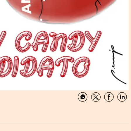
Compartir
Compartir
Comparti
Com
por
por
por
por
WhatsApp
Twitter
Facebook
Link