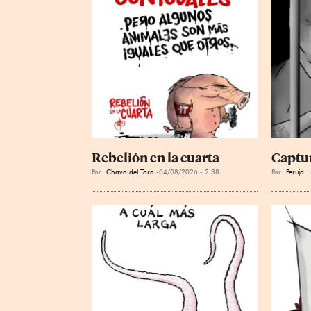
Rebelión en la cuarta
Captu
Por
Chavo del Toro
04/08/2026 - 2:38
Por
Perujo .