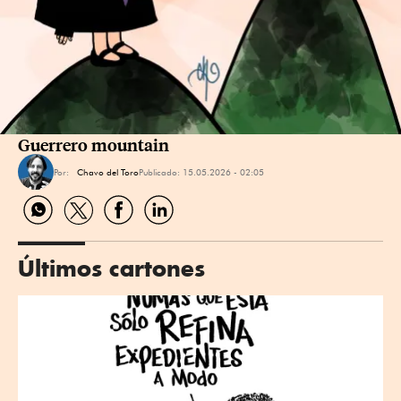
Guerrero mountain
Por:
Chavo del Toro
Publicado:
15.05.2026 - 02:05
Compartir
Compartir
Compartir
Compartir
por
por
por
por
WhatsApp
Twitter
Facebook
Linkedin
Últimos cartones