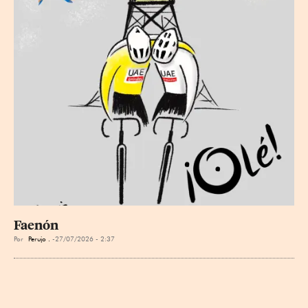
Faenón
Por
Perujo .
27/07/2026 - 2:37