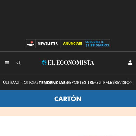
SUSCRÍBETE
NEWSLETTER
ANÚNCIATE
CONTRIBUCIONES
$1.99 DIARIOS
INI
El
SES
Economista
ÚLTIMAS NOTICIAS
TENDENCIAS:
REPORTES TRIMESTRALES
REVISIÓN 
CARTÓN