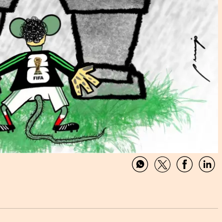
Compartir
Compartir
Comparti
Com
por
por
por
por
WhatsApp
Twitter
Facebook
Link