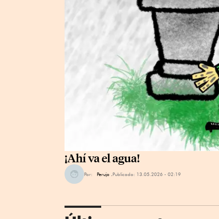
¡Ahí va el agua!
Por:
Perujo .
Publicado:
13.05.2026 - 02:19