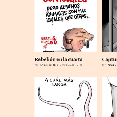
Rebelión en la cuarta
Captu
Por
Chavo del Toro
04/08/2026 - 2:38
Por
Perujo .