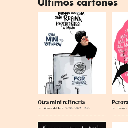
Últimos cartones
Otra mini refinería
Perora
Por
Chavo del Toro
07/08/2026 - 2:08
Por
Perujo .