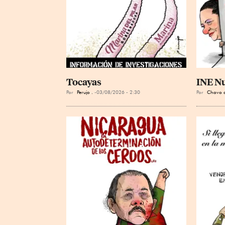
Tocayas
INE N
Por
Perujo .
03/08/2026 - 2:30
Por
Chavo d