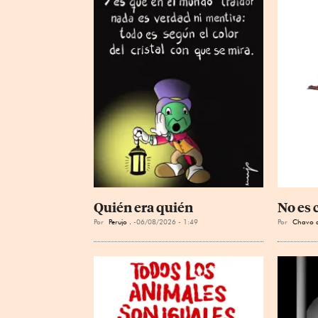
Quién era quién
No es 
Por
Perujo .
06/08/2026 - 1:49
Por
Chavo d