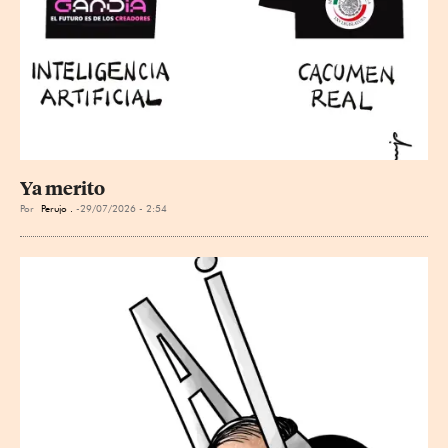
Ya merito
Por
Perujo .
29/07/2026 - 2:54