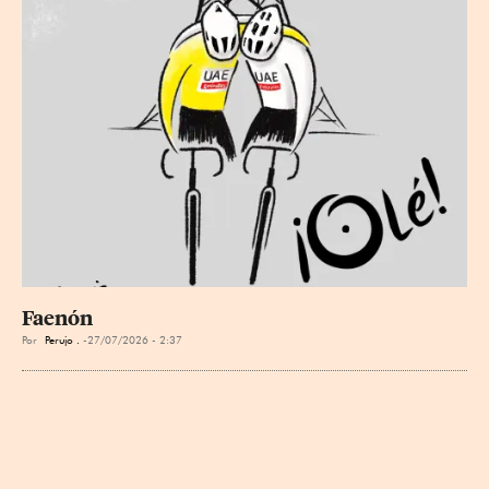
Faenón
Por
Perujo .
27/07/2026 - 2:37