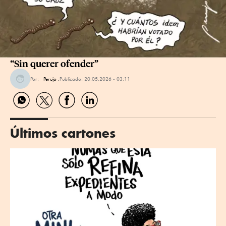
“Sin querer ofender”
Por:
Perujo .
Publicado:
20.05.2026 - 03:11
Compartir
Compartir
Compartir
Compartir
por
por
por
por
WhatsApp
Twitter
Facebook
Linkedin
Últimos cartones