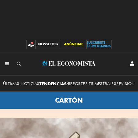
SUSCRÍBETE
NEWSLETTER
ANÚNCIATE
CONTRIBUCIONES
$1.99 DIARIOS
INI
El
SES
Economista
ÚLTIMAS NOTICIAS
TENDENCIAS:
REPORTES TRIMESTRALES
REVISIÓN 
CARTÓN