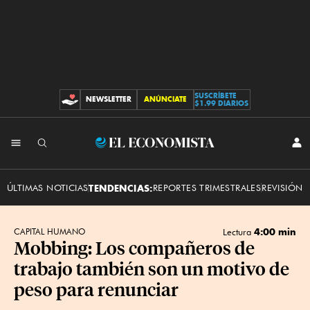
SUSCRÍBETE
NEWSLETTER
ANÚNCIATE
CONTRIBUCIONES
$1.99 DIARIOS
INI
El
SES
Economista
ÚLTIMAS NOTICIAS
TENDENCIAS:
REPORTES TRIMESTRALES
REVISIÓN 
4:00 min
CAPITAL HUMANO
Lectura
Mobbing: Los compañeros de
trabajo también son un motivo de
peso para renunciar