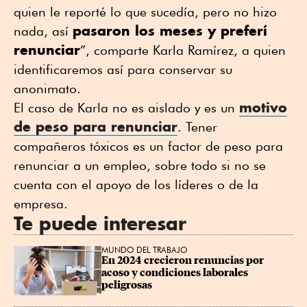
quien le reporté lo que sucedía, pero no hizo
pasaron los meses y preferí
nada, así
renunciar
”, comparte Karla Ramírez, a quien
identificaremos así para conservar su
anonimato.
motivo
El caso de Karla no es aislado y es un
de peso para renunciar
. Tener
compañeros tóxicos es un factor de peso para
renunciar a un empleo, sobre todo si no se
cuenta con el apoyo de los líderes o de la
empresa.
Te puede interesar
MUNDO DEL TRABAJO
En 2024 crecieron renuncias por 
acoso y condiciones laborales 
peligrosas