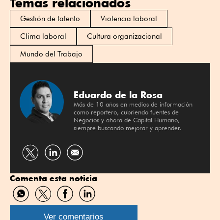
Temas relacionados
Gestión de talento
Violencia laboral
Clima laboral
Cultura organizacional
Mundo del Trabajo
Eduardo de la Rosa
Más de 10 años en medios de información
como reportero, cubriendo fuentes de
Negocios y ahora de Capital Humano,
siempre buscando mejorar y aprender.
Compartir
Compartir
por
por
Comenta esta noticia
Twitter
Linkedin
Compartir
Compartir
Compartir
Compartir
por
por
por
por
WhatsApp
Twitter
Facebook
Linkedin
Ver comentarios