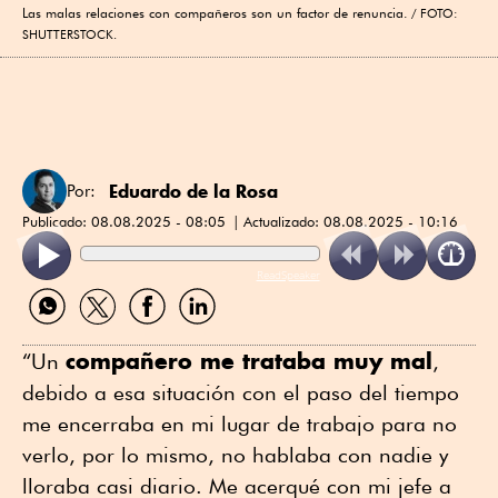
Las malas relaciones con compañeros son un factor de renuncia.
FOTO:
SHUTTERSTOCK.
Eduardo de la Rosa
Por:
Publicado:
08.08.2025 - 08:05
Actualizado:
08.08.2025 - 10:16
ReadSpeaker
Compartir
Compartir
Compartir
Compartir
por
por
por
por
WhatsApp
Twitter
Facebook
Linkedin
compañero me trataba muy mal
“Un
,
debido a esa situación con el paso del tiempo
me encerraba en mi lugar de trabajo para no
verlo, por lo mismo, no hablaba con nadie y
lloraba casi diario. Me acerqué con mi jefe a