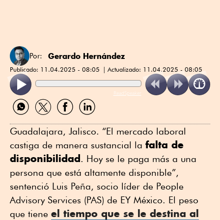
Gerardo Hernández
Por:
Publicado:
11.04.2025 - 08:05
Actualizado:
11.04.2025 - 08:05
ReadSpeaker
Compartir
Compartir
Compartir
Compartir
por
por
por
por
WhatsApp
Twitter
Facebook
Linkedin
Guadalajara, Jalisco. “El mercado laboral
falta de
castiga de manera sustancial la
disponibilidad
. Hoy se le paga más a una
persona que está altamente disponible”,
sentenció Luis Peña, socio líder de People
Advisory Services (PAS) de EY México. El peso
el tiempo que se le destina al
que tiene