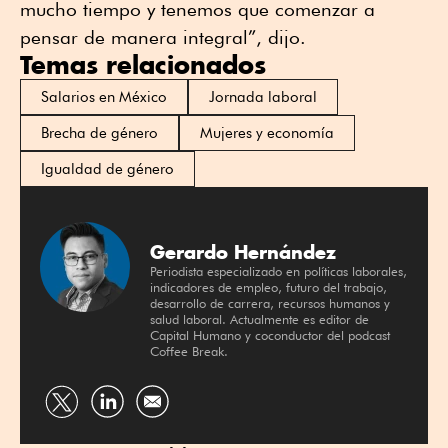
mucho tiempo y tenemos que comenzar a
pensar de manera integral”, dijo.
Temas relacionados
Salarios en México
Jornada laboral
Brecha de género
Mujeres y economía
Igualdad de género
Gerardo Hernández
Periodista especializado en políticas laborales,
indicadores de empleo, futuro del trabajo,
desarrollo de carrera, recursos humanos y
salud laboral. Actualmente es editor de
Capital Humano y coconductor del podcast
Coffee Break.
Compartir
Compartir
por
por