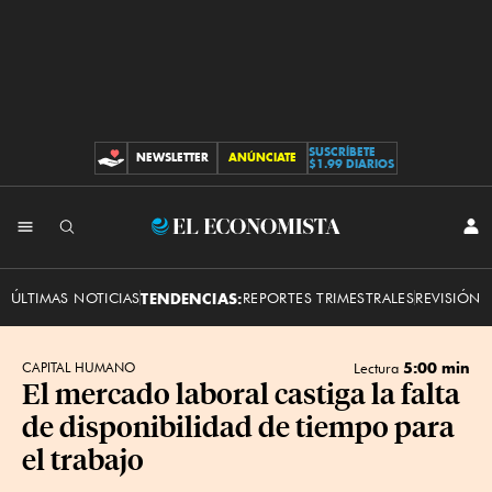
SUSCRÍBETE
NEWSLETTER
ANÚNCIATE
CONTRIBUCIONES
$1.99 DIARIOS
INI
El
SES
Economista
ÚLTIMAS NOTICIAS
TENDENCIAS:
REPORTES TRIMESTRALES
REVISIÓN 
5:00 min
CAPITAL HUMANO
Lectura
El mercado laboral castiga la falta
de disponibilidad de tiempo para
el trabajo