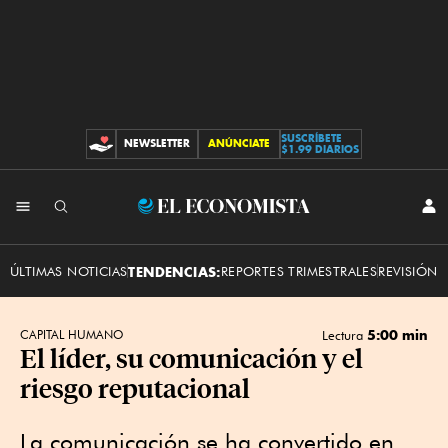
SUSCRÍBETE
NEWSLETTER
ANÚNCIATE
CONTRIBUCIONES
$1.99 DIARIOS
INI
El
SES
Economista
ÚLTIMAS NOTICIAS
TENDENCIAS:
REPORTES TRIMESTRALES
REVISIÓN 
5:00 min
CAPITAL HUMANO
Lectura
El líder, su comunicación y el
riesgo reputacional
La comunicación se ha convertido en