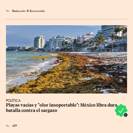
Por
Redacción El Economista
POLÍTICA
Playas vacías y "olor insoportable": México libra dura 
batalla contra el sargazo
Por
AFP