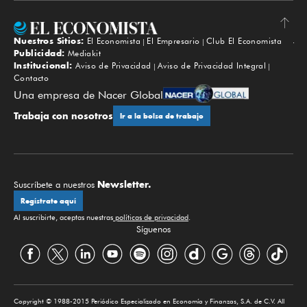
Nuestros Sitios:
El Economista
El Empresario
Club El Economista
Subir
Publicidad:
Mediakit
Institucional:
Aviso de Privacidad
Aviso de Privacidad Integral
Contacto
Una empresa de Nacer Global
Trabaja con nosotros
Ir a la bolsa de trabajo
Newsletter.
Suscríbete a nuestros
Regístrate aquí
Al suscribirte, aceptas nuestras
políticas de privacidad
.
Síguenos
Copyright © 1988-2015 Periódico Especializado en Economía y Finanzas, S.A. de C.V. All