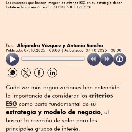
Las empresas que buscan integrar los criterios ESG en su estrategia deben
fortalecer la dimensión social.
FOTO: SHUTTERSTOCK.
Alejandro Vázquez y Antonio Sancho
Por:
Publicado:
07.10.2025 - 08:00
Actualizado:
07.10.2025 - 08:00
ReadSpeaker
Compartir
Compartir
Compartir
Compartir
por
por
por
por
WhatsApp
Twitter
Facebook
Linkedin
Cada vez más organizaciones han entendido
criterios
la importancia de considerar los
ESG
como parte fundamental de su
estrategia y modelo de negocio
, al
buscar la creación de valor para los
principales grupos de interés.