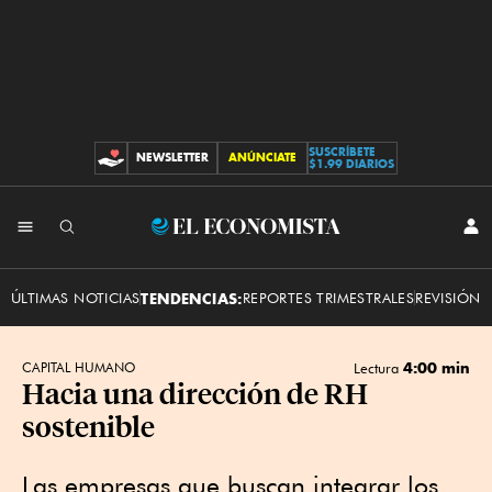
SUSCRÍBETE
NEWSLETTER
ANÚNCIATE
CONTRIBUCIONES
$1.99 DIARIOS
INI
El
SES
Economista
ÚLTIMAS NOTICIAS
TENDENCIAS:
REPORTES TRIMESTRALES
REVISIÓN 
4:00 min
CAPITAL HUMANO
Lectura
Hacia una dirección de RH
sostenible
Las empresas que buscan integrar los