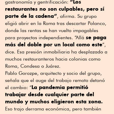
“Los
gastronomía y gentrificación:
restaurantes no son culpables, pero sí
parte de la cadena”
, afirma. Su grupo
eligió abrir en la Roma tras descartar Polanco,
donde las rentas se han vuelto impagables
se paga
para proyectos independientes. “Allá
más del doble por un local como este
”,
dice. Esa presión inmobiliaria ha desplazado a
muchos restauranteros hacia colonias como
Roma, Condesa o Juárez.
Pablo Gorozpe, arquitecto y socio del grupo,
señala que el auge del trabajo remoto detonó
La pandemia permitió
el cambio: “
trabajar desde cualquier parte del
mundo y muchos eligieron esta zona.
Eso trajo derrama económica, pero también