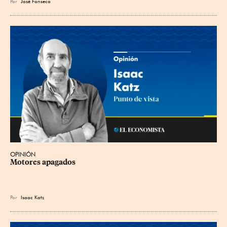
Por
José Fonseca
OPINIÓN
Motores apagados
Por
Isaac Katz