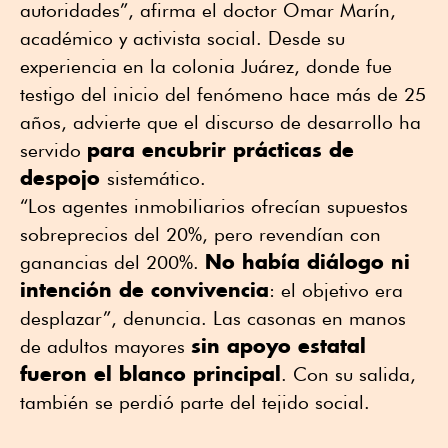
autoridades”, afirma el doctor Omar Marín,
académico y activista social. Desde su
experiencia en la colonia Juárez, donde fue
testigo del inicio del fenómeno hace más de 25
años, advierte que el discurso de desarrollo ha
para encubrir prácticas de
servido
despojo
sistemático.
“Los agentes inmobiliarios ofrecían supuestos
sobreprecios del 20%, pero revendían con
No había diálogo ni
ganancias del 200%.
intención de convivencia
: el objetivo era
desplazar”, denuncia. Las casonas en manos
sin apoyo estatal
de adultos mayores
fueron el blanco principal
. Con su salida,
también se perdió parte del tejido social.