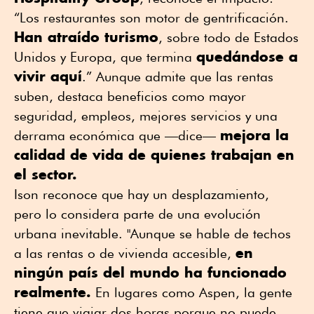
“Los restaurantes son motor de gentrificación.
Han atraído turismo
, sobre todo de Estados
quedándose a
Unidos y Europa, que termina
vivir aquí
.” Aunque admite que las rentas
suben, destaca beneficios como mayor
seguridad, empleos, mejores servicios y una
mejora la
derrama económica que —dice—
calidad de vida de quienes trabajan en
el sector.
Ison reconoce que hay un desplazamiento,
pero lo considera parte de una evolución
urbana inevitable. "Aunque se hable de techos
en
a las rentas o de vivienda accesible,
ningún país del mundo ha funcionado
realmente.
En lugares como Aspen, la gente
tiene que viajar dos horas porque no puede