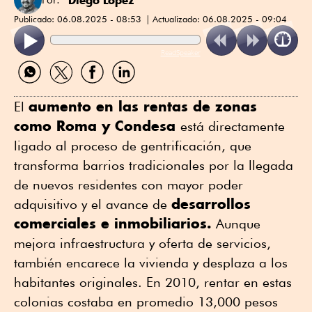
Publicado:
06.08.2025 - 08:53
Actualizado:
06.08.2025 - 09:04
ReadSpeaker
Compartir
Compartir
Compartir
Compartir
por
por
por
por
WhatsApp
Twitter
Facebook
Linkedin
aumento en las rentas de zonas
El
como Roma y Condesa
está directamente
ligado al proceso de gentrificación, que
transforma barrios tradicionales por la llegada
de nuevos residentes con mayor poder
desarrollos
adquisitivo y el avance de
comerciales e inmobiliarios.
Aunque
mejora infraestructura y oferta de servicios,
también encarece la vivienda y desplaza a los
habitantes originales. En 2010, rentar en estas
colonias costaba en promedio 13,000 pesos