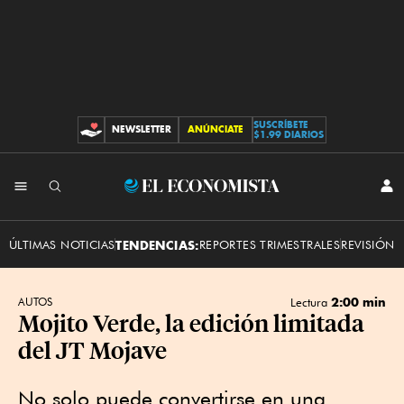
SUSCRÍBETE
NEWSLETTER
ANÚNCIATE
CONTRIBUCIONES
$1.99 DIARIOS
INI
El
SES
Economista
ÚLTIMAS NOTICIAS
TENDENCIAS:
REPORTES TRIMESTRALES
REVISIÓN 
2:00 min
AUTOS
Lectura
Mojito Verde, la edición limitada
del JT Mojave
No solo puede convertirse en una