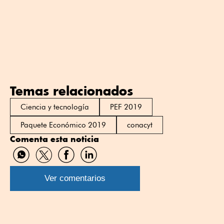
Temas relacionados
Ciencia y tecnología
PEF 2019
Paquete Económico 2019
conacyt
Comenta esta noticia
Compartir
Compartir
Compartir
Compartir
por
por
por
por
WhatsApp
Twitter
Facebook
Linkedin
Ver comentarios