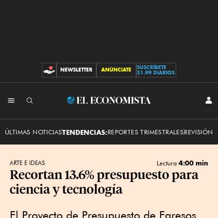
SUSCRÍBETE
NEWSLETTER
ANÚNCIATE
CONTRIBUCIONES
$1.99 DIARIOS
INI
El
SES
Economista
ÚLTIMAS NOTICIAS
TENDENCIAS:
REPORTES TRIMESTRALES
REVISIÓN 
4:00 min
ARTE E IDEAS
Lectura
Recortan 13.6% presupuesto para
ciencia y tecnología
El Proyecto de Presupuesto de Egresos