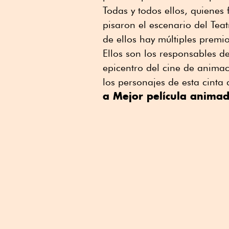
Todas y todos ellos, quiene
pisaron el escenario del Tea
de ellos hay múltiples premi
Ellos son los responsables 
epicentro del cine de animac
los personajes de esta cinta 
a Mejor película anima