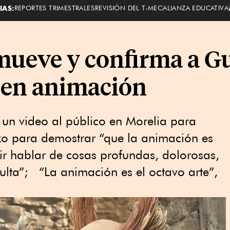
IAS:
REPORTES TRIMESTRALES
REVISIÓN DEL T-MEC
ALIANZA EDUCATIVA
ueve y confirma a G
 en animación
r un video al público en Morelia para
izo para demostrar “que la animación es
ir hablar de cosas profundas, dolorosas,
ta”; “La animación es el octavo arte”,