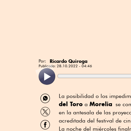
Ricardo Quiroga
Por:
Publicado:
28.10.2022 - 04:46
Compartir
La posibilidad o los impedim
por
del Toro
Morelia
a
se come
WhatsApp
Compartir
en la antesala de las proyec
por
Twitter
acreditada del festival de cin
Compartir
por
La noche del miércoles final