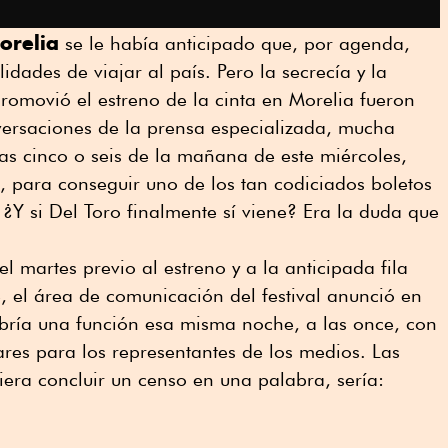
orelia
se le había anticipado que, por agenda,
lidades de viajar al país. Pero la secrecía y la
romovió el estreno de la cinta en Morelia fueron
versaciones de la prensa especializada, mucha
as cinco o seis de la mañana de este miércoles,
 para conseguir uno de los tan codiciados boletos
 ¿Y si Del Toro finalmente sí viene? Era la duda que
 martes previo al estreno y a la anticipada fila
el área de comunicación del festival anunció en
abría una función esa misma noche, a las once, con
res para los representantes de los medios. Las
iera concluir un censo en una palabra, sería: