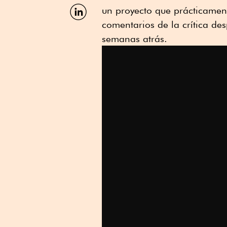
Facebook
Compartir
un proyecto que prácticamen
por
comentarios de la crítica de
Linkedin
semanas atrás.