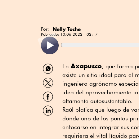
Nelly Toche
Por:
Publicado:
10.06.2022 - 02:17
Compartir
Axapusco
En
, que forma p
por
existe un sitio ideal para e
WhatsApp
Compartir
ingeniero agrónomo especial
por
Twitter
idea del aprovechamiento in
Compartir
por
altamente autosustentable.
Facebook
Compartir
Raúl platica que luego de var
por
donde uno de los puntos prin
Linkedin
enfocarse en integrar sus c
requiriera el vital líquid