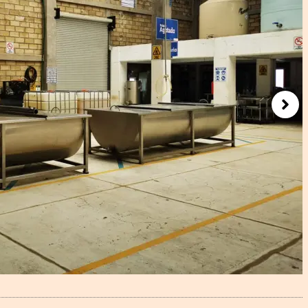
Next
F