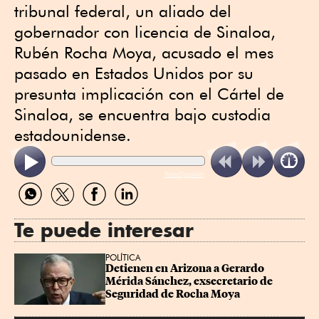
tribunal federal, un aliado ⁠del
gobernador con licencia de Sinaloa,
Rubén Rocha Moya, acusado el mes
pasado en Estados Unidos ‌por su
presunta implicación con el Cártel de
Sinaloa, se encuentra bajo custodia ​
estadounidense.
ReadSpeaker
Compartir
Compartir
Compartir
Compartir
por
por
por
por
WhatsApp
Twitter
Facebook
Linkedin
Te puede interesar
POLÍTICA
Detienen en Arizona a Gerardo 
Mérida Sánchez, exsecretario de 
Seguridad de Rocha Moya