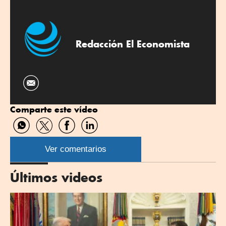
Redacción El Economista
Comparte este vídeo
Compartir
Compartir
Compartir
Compartir
por
por
por
por
WhatsApp
Twitter
Facebook
Linkedin
Ver comentarios
Últimos videos