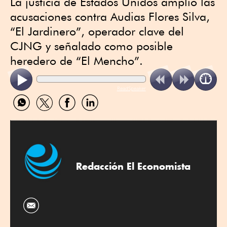
La justicia de Estados Unidos amplió las
acusaciones contra Audias Flores Silva,
“El Jardinero”, operador clave del
CJNG y señalado como posible
heredero de “El Mencho”.
ReadSpeaker
Compartir
Compartir
Compartir
Compartir
por
por
por
por
WhatsApp
Twitter
Facebook
Linkedin
Redacción El Economista