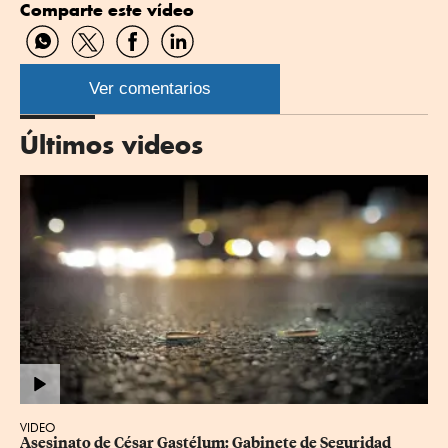
Comparte este vídeo
Compartir
Compartir
Compartir
Compartir
por
por
por
por
WhatsApp
Twitter
Facebook
Linkedin
Ver comentarios
Últimos videos
VIDEO
Asesinato de César Gastélum: Gabinete de Seguridad 