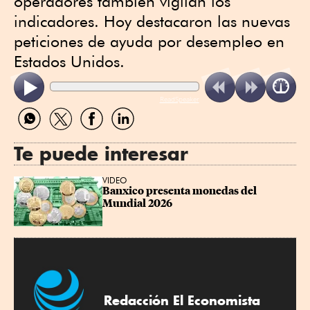
operadores también vigilan los
indicadores. Hoy destacaron las nuevas
peticiones de ayuda por desempleo en
Estados Unidos.
ReadSpeaker
Compartir
Compartir
Compartir
Compartir
por
por
por
por
WhatsApp
Twitter
Facebook
Linkedin
Te puede interesar
VIDEO
Banxico presenta monedas del 
Mundial 2026
Redacción El Economista