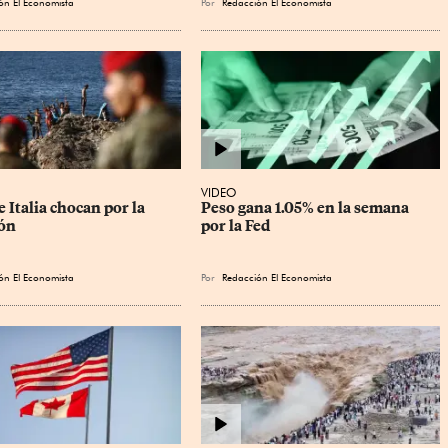
ón El Economista
Por
Redacción El Economista
VIDEO
 Italia chocan por la 
Peso gana 1.05% en la semana 
ón
por la Fed
ón El Economista
Por
Redacción El Economista