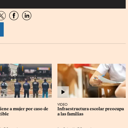
artir
Compartir
Compartir
Compartir
por
por
por
sApp
Twitter
Facebook
Linkedin
VIDEO
ene a mujer por caso de 
Infraestructura escolar preocupa 
ible
a las familias