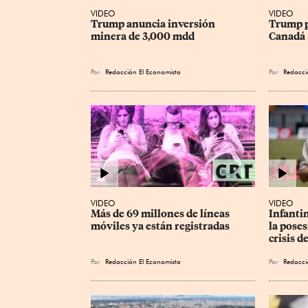
VIDEO
VIDEO
Trump anuncia inversión 
Trump p
minera de 3,000 mdd
Canadá
Por
Redacción El Economista
Por
Redacci
VIDEO
VIDEO
Más de 69 millones de líneas 
Infantin
móviles ya están registradas
la poses
crisis d
Por
Redacción El Economista
Por
Redacci