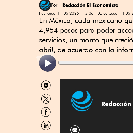
Redacción El Economista
Por:
Publicado:
11.05.2026 - 13:06
Actualizado:
11.05.
En México, cada mexicano que
4,954 pesos para poder accede
servicios, un monto que creci
abril, de acuerdo con la infor
Compartir
por
WhatsApp
Compartir
por
Redacción 
Twitter
Compartir
por
Facebook
Compartir
por