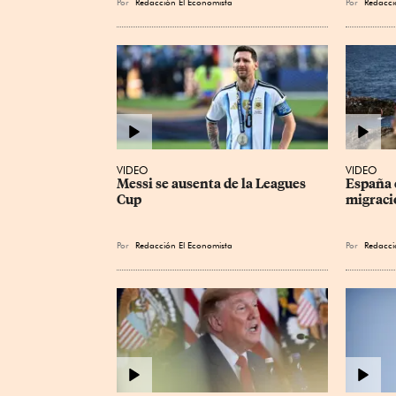
Por
Redacción El Economista
Por
Redacci
VIDEO
VIDEO
Messi se ausenta de la Leagues 
España e
Cup
migraci
Por
Redacción El Economista
Por
Redacci