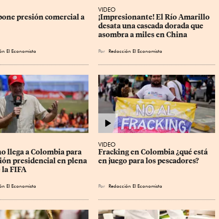
VIDEO
one presión comercial a 
¡Impresionante! El Río Amarillo 
desata una cascada dorada que 
asombra a miles en China
ón El Economista
Por
Redacción El Economista
VIDEO
o llega a Colombia para 
Fracking en Colombia ¿qué está 
ión presidencial en plena 
en juego para los pescadores?
e la FIFA
ón El Economista
Por
Redacción El Economista