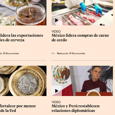
VIDEO
idera las exportaciones 
México lidera compras de carne 
es de cerveza
de cerdo
ón El Economista
Por
Redacción El Economista
VIDEO
fortalece por menor 
México y Perú restablecen 
de la Fed
relaciones diplomáticas