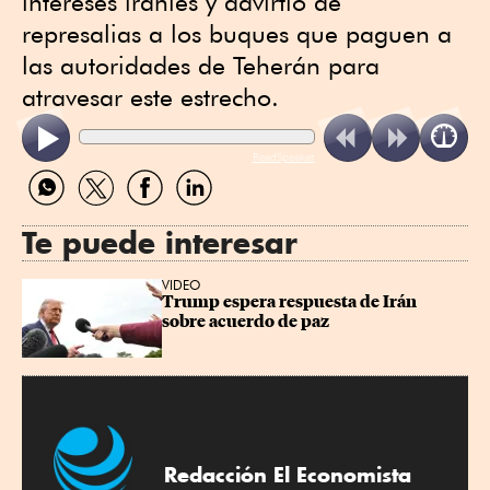
intereses iraníes y advirtió de
represalias a los buques que paguen a
las autoridades de Teherán para
atravesar este estrecho.
ReadSpeaker
Compartir
Compartir
Compartir
Compartir
por
por
por
por
WhatsApp
Twitter
Facebook
Linkedin
Te puede interesar
VIDEO
Trump espera respuesta de Irán 
sobre acuerdo de paz
Redacción El Economista