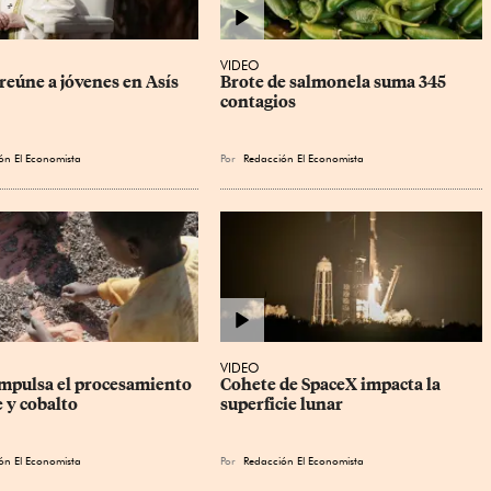
VIDEO
reúne a jóvenes en Asís
Brote de salmonela suma 345 
contagios
ón El Economista
Por
Redacción El Economista
VIDEO
mpulsa el procesamiento 
Cohete de SpaceX impacta la 
 y cobalto
superficie lunar
ón El Economista
Por
Redacción El Economista