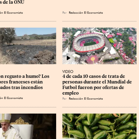
s de la ONU
ón El Economista
Por
Redacción El Economista
VIDEO
on regusto a humo? Los 
4 de cada 10 casos de trata de 
ores franceses están 
personas durante el Mundial de 
ados tras incendios
Futbol fueron por ofertas de 
empleo
ón El Economista
Por
Redacción El Economista