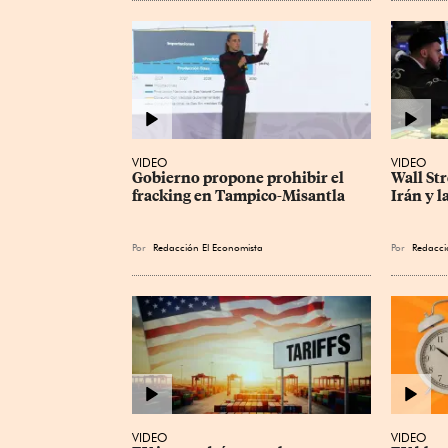
VIDEO
VIDEO
Gobierno propone prohibir el 
Wall Str
fracking en Tampico-Misantla
Irán y l
Por
Redacción El Economista
Por
Redacci
VIDEO
VIDEO