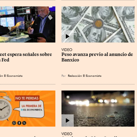
VIDEO
eet espera señales sobre 
Peso avanza previo al anuncio de 
a Fed
Banxico
ón El Economista
Por
Redacción El Economista
VIDEO