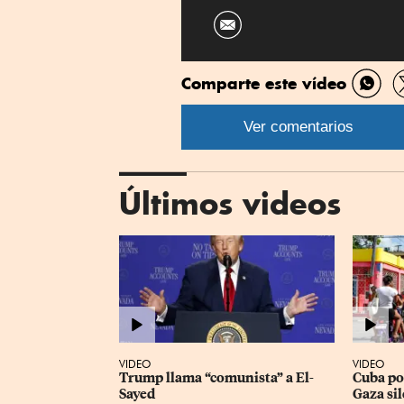
Comparte este vídeo
Comp
por
Ver comentarios
What
Últimos videos
VIDEO
VIDEO
Trump llama “comunista” a El-
Cuba pod
Sayed
Gaza sil