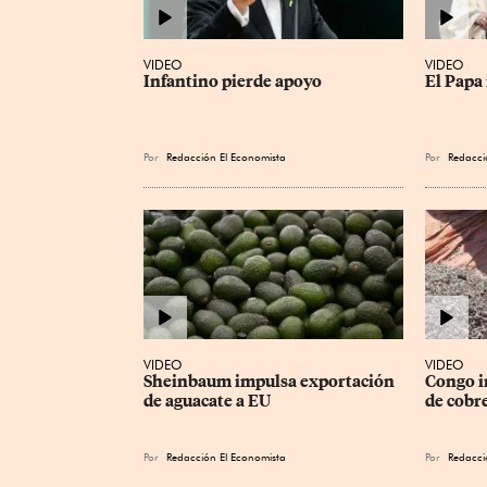
VIDEO
VIDEO
Infantino pierde apoyo
El Papa 
Por
Redacción El Economista
Por
Redacci
VIDEO
VIDEO
Sheinbaum impulsa exportación 
Congo i
de aguacate a EU
de cobre
Por
Redacción El Economista
Por
Redacci