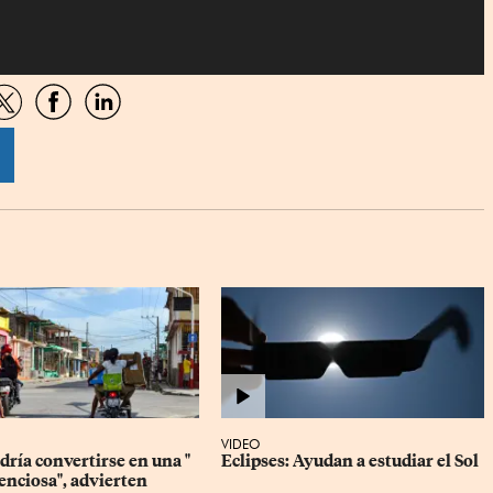
artir
Compartir
Compartir
Compartir
por
por
por
sApp
Twitter
Facebook
Linkedin
VIDEO
ría convertirse en una " 
Eclipses: Ayudan a estudiar el Sol
enciosa", advierten 