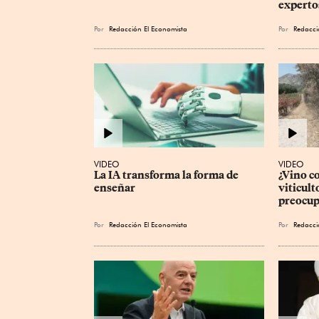
experto
Por
Redacción El Economista
Por
Redacci
VIDEO
VIDEO
La IA transforma la forma de 
¿Vino c
enseñar
viticult
preocup
Por
Redacción El Economista
Por
Redacci