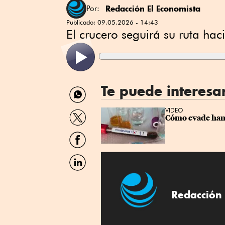
Redacción El Economista
Por:
Publicado:
09.05.2026 - 14:43
El crucero seguirá su ruta hac
Te puede interesa
Compartir
por
WhatsApp
Compartir
VIDEO
Cómo evade hant
por
Twitter
Compartir
por
Facebook
Compartir
por
Linkedin
Redacción 