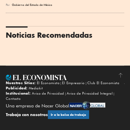
Por
Gobierno del Estado de México
Noticias Recomendadas
Nuestros Sitios:
El Economista
El Empresario
Club El Economista
Subir
Publicidad:
Mediakit
Institucional:
Aviso de Privacidad
Aviso de Privacidad Integral
Contacto
Una empresa de Nacer Global
Trabaja con nosotros
Ir a la bolsa de trabajo