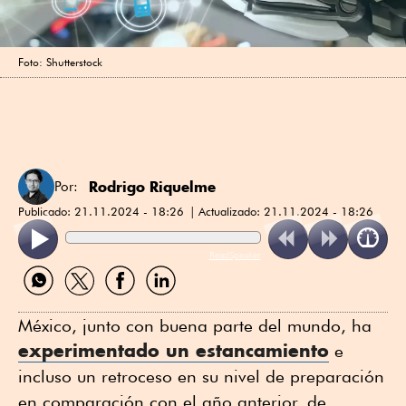
Foto: Shutterstock
Rodrigo Riquelme
Por:
Publicado:
21.11.2024 - 18:26
Actualizado:
21.11.2024 - 18:26
ReadSpeaker
Compartir
Compartir
Compartir
Compartir
por
por
por
por
WhatsApp
Twitter
Facebook
Linkedin
México, junto con buena parte del mundo, ha
experimentado un estancamiento
e
incluso un retroceso en su nivel de preparación
en comparación con el año anterior, de