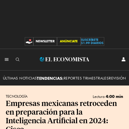
SUSCRÍBETE
NEWSLETTER
ANÚNCIATE
CONTRIBUCIONES
$1.99 DIARIOS
INI
El
SES
Economista
ÚLTIMAS NOTICIAS
TENDENCIAS:
REPORTES TRIMESTRALES
REVISIÓN 
4:00 min
TECNOLOGÍA
Lectura
Empresas mexicanas retroceden
en preparación para la
Inteligencia Artificial en 2024:
Cisco