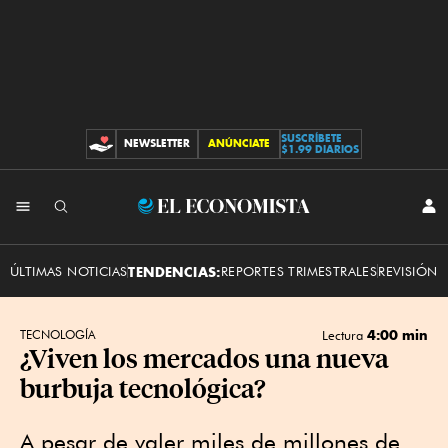
SUSCRÍBETE
NEWSLETTER
ANÚNCIATE
CONTRIBUCIONES
$1.99 DIARIOS
INI
El
SES
Economista
ÚLTIMAS NOTICIAS
TENDENCIAS:
REPORTES TRIMESTRALES
REVISIÓN 
4:00 min
TECNOLOGÍA
Lectura
¿Viven los mercados una nueva
burbuja tecnológica?
A pesar de valer miles de millones de