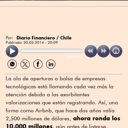
Diario Financiero / Chile
Por:
Publicado:
30.03.2014 - 20:09
ReadSpeaker
Compartir
Compartir
Compartir
Compartir
por
por
por
por
WhatsApp
Twitter
Facebook
Linkedin
La ola de aperturas a bolsa de empresas
tecnológicas está llamando cada vez más la
atención debido a las exorbitantes
valorizaciones que están registrando. Así, una
firma como Airbnb, que hace dos años valía
ahora ronda los
2,500 millones de dólares,
10,000 millones
, aún antes de listarse,