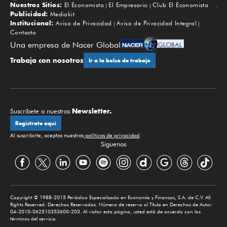
Nuestros Sitios:
El Economista
El Empresario
Club El Economista
Subir
Publicidad:
Mediakit
Institucional:
Aviso de Privacidad
Aviso de Privacidad Integral
Contacto
Una empresa de Nacer Global
Trabaja con nosotros
Ir a la bolsa de trabajo
Newsletter.
Suscríbete a nuestros
Regístrate aquí
Al suscribirte, aceptas nuestras
políticas de privacidad
.
Síguenos
Copyright © 1988-2015 Periódico Especializado en Economía y Finanzas, S.A. de C.V. All
Rights Reserved. Derechos Reservados. Número de reserva al Título en Derechos de Autor
04-2010-062510353600-203. Al visitar esta página, usted está de acuerdo con los
términos del servicio