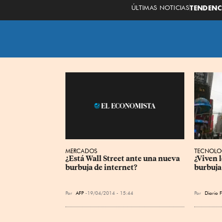
ÚLTIMAS NOTICIAS
TENDENC
TECNOLO
MERCADOS
¿Viven 
¿Está Wall Street ante una nueva 
burbuja
burbuja de internet?
Por
Diario F
Por
AFP
19/04/2014 - 15:44