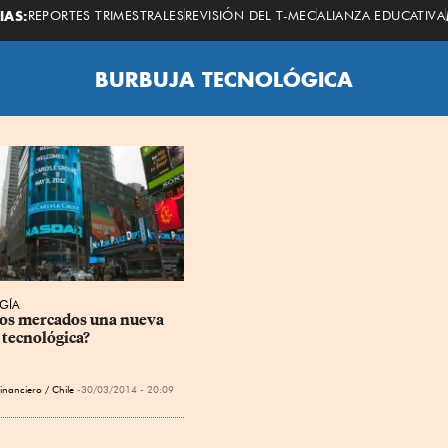
Economista
IAS:
REPORTES TRIMESTRALES
REVISIÓN DEL T-MEC
ALIANZA EDUCATIVA
BURBUJA TECNOLÓGICA
GÍA
los mercados una nueva 
 tecnológica?
inanciero / Chile
30/03/2014 - 20:09