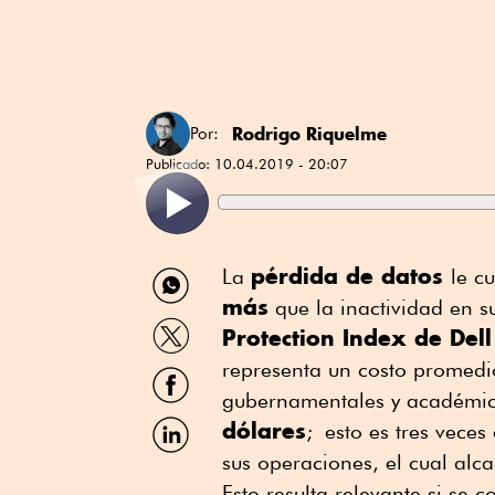
Rodrigo Riquelme
Por:
Publicado:
10.04.2019 - 20:07
Compartir
pérdida de datos
La
le c
por
más
que la inactividad en 
WhatsApp
Compartir
Protection Index de Del
por
Twitter
representa un costo promedio
Compartir
por
gubernamentales y académi
Facebook
Compartir
dólares
; esto es tres vece
por
sus operaciones, el cual al
Linkedin
Esto resulta relevante si se 