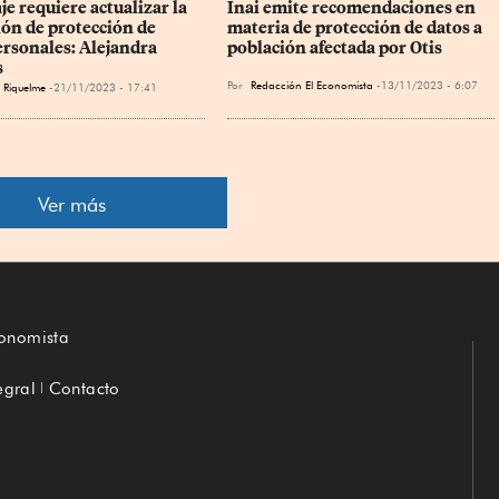
e requiere actualizar la 
Inai emite recomendaciones en 
ión de protección de 
materia de protección de datos a 
ersonales: Alejandra 
población afectada por Otis
s
Por
Redacción El Economista
13/11/2023 - 6:07
 Riquelme
21/11/2023 - 17:41
Ver más
conomista
egral
Contacto