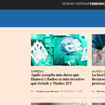
ÚLTIMAS NOTICIAS
TENDENC
EMPRESAS
MUNDO D
Apple recopila más datos que 
La Intel
Huawei y Badoo es más invasivo 
Recurs
que Grindr y Tinder: IFT
protecc
Por
Nicolás Lucas-Bartolo
02/08/2024 - 17:05
Por
Ricardo