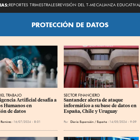
Economista
IAS:
REPORTES TRIMESTRALES
REVISIÓN DEL T-MEC
ALIANZA EDUCATIVA
PROTECCIÓN DE DATOS
EL TRABAJO
SECTOR FINANCIERO
igencia Artificial desafía a 
Santander alerta de ataque 
os Humanos en 
informático a su base de datos en 
ión de datos
España, Chile y Uruguay
 Ramirez
16/07/2024 - 8:01
Por
Diario Expansión / España
14/05/2024 - 9:09