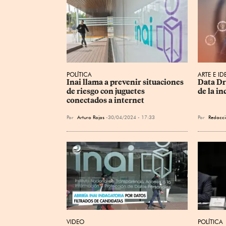
POLÍTICA
ARTE E ID
Inai llama a prevenir situaciones 
Data Dr
de riesgo con juguetes 
de la in
conectados a internet
Por
Arturo Rojas
30/04/2024 - 17:33
Por
Redacci
VIDEO
POLÍTICA