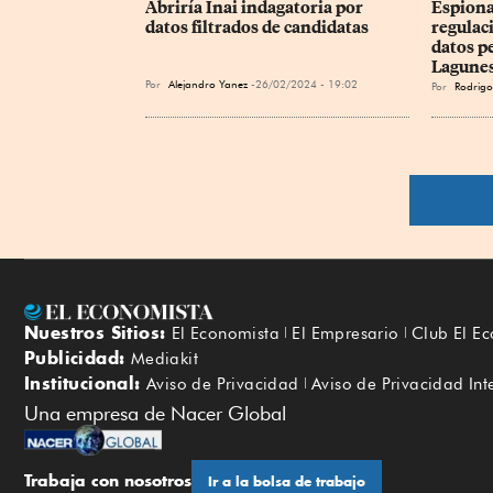
Abriría Inai indagatoria por 
Espionaj
datos filtrados de candidatas
regulac
datos p
Lagune
Por
Alejandro Yanez
26/02/2024 - 19:02
Por
Rodrigo
Nuestros Sitios:
El Economista
El Empresario
Club El E
Publicidad:
Mediakit
Institucional:
Aviso de Privacidad
Aviso de Privacidad Int
Una empresa de Nacer Global
Trabaja con nosotros
Ir a la bolsa de trabajo