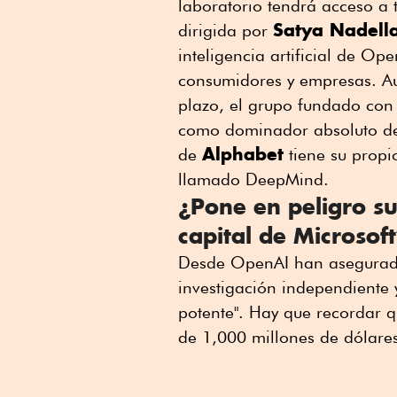
laboratorio tendrá acceso a 
Satya Nadell
dirigida por
inteligencia artificial de Op
consumidores y empresas. Au
plazo, el grupo fundado co
como dominador absoluto de 
Alphabet
de
tiene su propio
llamado DeepMind.
¿Pone en peligro su
capital de Microsof
Desde OpenAI han asegurado 
investigación independiente 
potente". Hay que recordar q
de 1,000 millones de dólares