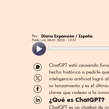
Diario Expansión / España
Por:
Publicado:
28.01.2023 - 12:51
Compartir
ChatGPT está causando furor
por
hecho histórico o pedirle qu
WhatsApp
Compartir
inteligencia artificial logró 
por
Twitter
su lanzamiento y es el último
Compartir
por
claves que rodean a la inno
Facebook
Compartir
¿Qué es ChatGPT?
por
Linkedin
ChatGPT es un chatbot de inte