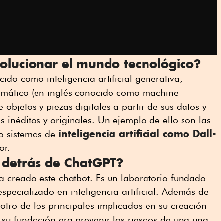
olucionar el mundo tecnológico?
ido como inteligencia artificial generativa,
omático (en inglés conocido como machine
objetos y piezas digitales a partir de sus datos y
os inéditos y originales. Un ejemplo de ello son las
inteligencia artificial como Dall-
o sistemas de
or.
 detrás de ChatGPT?
 creado este chatbot. Es un laboratorio fundado
specializado en inteligencia artificial. Además de
 otro de los principales implicados en su creación
e su fundación era prevenir los riesgos de una una