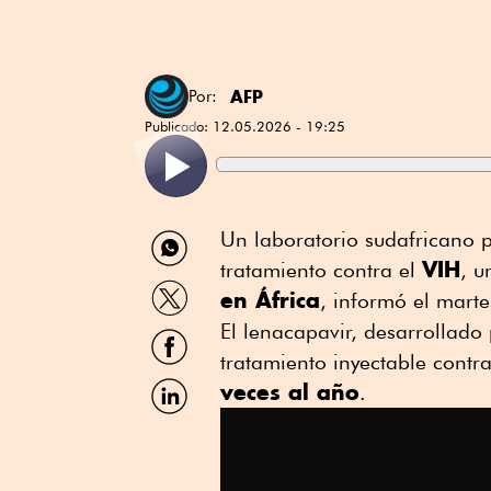
AFP
Por:
Publicado:
12.05.2026 - 19:25
Compartir
Un laboratorio sudafricano 
por
VIH
tratamiento contra el
, u
WhatsApp
Compartir
en África
, informó el marte
por
Twitter
El lenacapavir, desarrollado
Compartir
por
tratamiento inyectable contra
Facebook
Compartir
veces al año
.
por
Linkedin