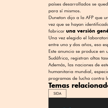
países desarrollados se que
para sí mismos.
Duneton dijo a la AFP que un
vez que se hayan identificad
una versión gené
fabricar
Una vez elegido el laborator
entre uno y dos años, eso e
Este anuncio se produce en
Sudáfrica, registran altas ta
Además, las naciones de este
humanitaria mundial, especi
programas de lucha contra 
Temas relacionad
SIDA