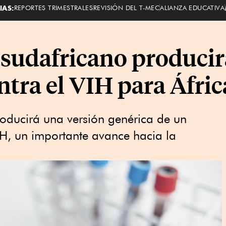
IAS:
REPORTES TRIMESTRALES
REVISIÓN DEL T-MEC
ALIANZA EDUCATIVA
 sudafricano produci
ntra el VIH para Áfric
oducirá una versión genérica de un
IH, un importante avance hacia la