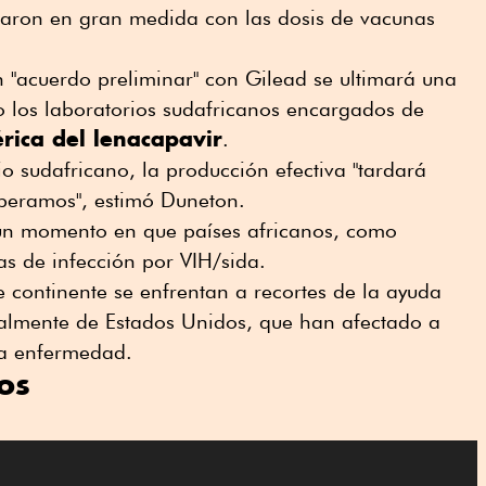
daron en gran medida con las dosis de vacunas
 "acuerdo preliminar" con Gilead se ultimará una
o los laboratorios sudafricanos encargados de
rica del lenacapavir
.
io sudafricano, la producción efectiva "tardará
speramos", estimó Duneton.
 un momento en que países africanos, como
sas de infección por VIH/sida.
 continente se enfrentan a recortes de la ayuda
almente de Estados Unidos, que han afectado a
la enfermedad.
os