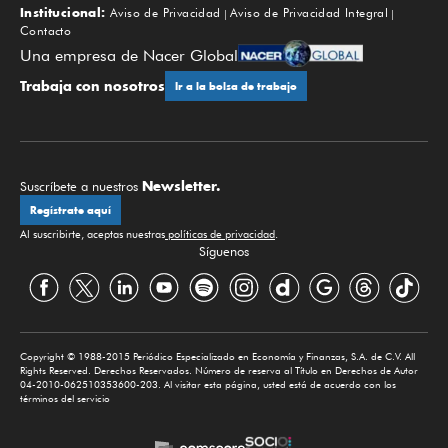
Institucional:
Aviso de Privacidad
Aviso de Privacidad Integral
Contacto
Una empresa de Nacer Global
Trabaja con nosotros
Ir a la bolsa de trabajo
Newsletter.
Suscríbete a nuestros
Regístrate aquí
Al suscribirte, aceptas nuestras
políticas de privacidad
.
Síguenos
Copyright © 1988-2015 Periódico Especializado en Economía y Finanzas, S.A. de C.V. All
Rights Reserved. Derechos Reservados. Número de reserva al Título en Derechos de Autor
04-2010-062510353600-203. Al visitar esta página, usted está de acuerdo con los
términos del servicio