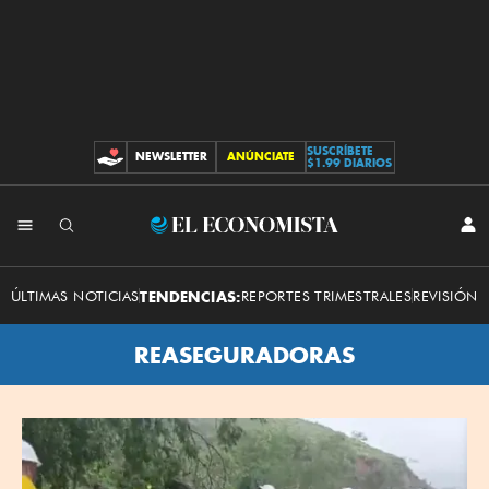
SUSCRÍBETE
NEWSLETTER
ANÚNCIATE
CONTRIBUCIONES
$1.99 DIARIOS
El
INI
SES
Economista
ÚLTIMAS NOTICIAS
TENDENCIAS:
REPORTES TRIMESTRALES
REVISIÓN 
REASEGURADORAS