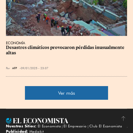
ECONOMÍA
Desastres climáticos provocaron pérdidas inusualmente 
altas
Por
AFP
09/01/2025 - 23:07
Ver más
Nuestros Sitios:
El Economista
El Empresario
Club El Economista
Subir
Publicidad:
Mediakit