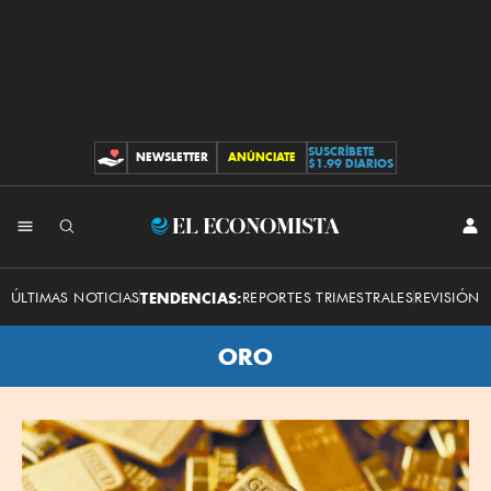
SUSCRÍBETE
NEWSLETTER
ANÚNCIATE
CONTRIBUCIONES
$1.99 DIARIOS
El
INI
SES
Economista
ÚLTIMAS NOTICIAS
TENDENCIAS:
REPORTES TRIMESTRALES
REVISIÓN 
ORO