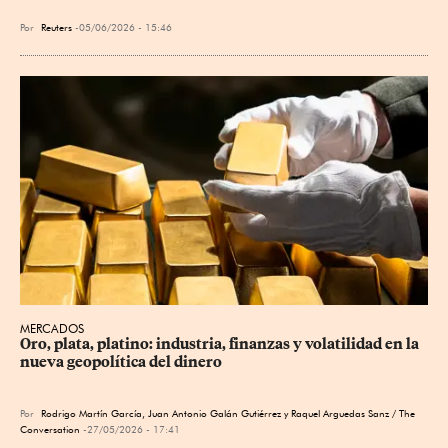
Por
Reuters
05/06/2026 - 15:46
MERCADOS
Oro, plata, platino: industria, finanzas y volatilidad en la 
nueva geopolítica del dinero
Por
Rodrigo Martín García, Juan Antonio Galán Gutiérrez y Raquel Arguedas Sanz / The
Conversation
27/05/2026 - 17:41