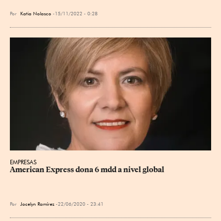
Por
Katia Nolasco
15/11/2022 - 0:28
EMPRESAS
American Express dona 6 mdd a nivel global
Por
Jocelyn Ramírez
22/06/2020 - 23:41