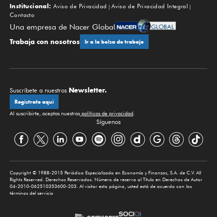
Institucional:
Aviso de Privacidad
Aviso de Privacidad Integral
Contacto
Una empresa de Nacer Global
Trabaja con nosotros
Ir a la bolsa de trabajo
Newsletter.
Suscríbete a nuestros
Regístrate aquí
Al suscribirte, aceptas nuestras
políticas de privacidad
.
Síguenos
Copyright © 1988-2015 Periódico Especializado en Economía y Finanzas, S.A. de C.V. All
Rights Reserved. Derechos Reservados. Número de reserva al Título en Derechos de Autor
04-2010-062510353600-203. Al visitar esta página, usted está de acuerdo con los
términos del servicio