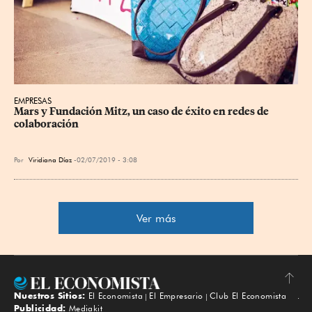
EMPRESAS
Mars y Fundación Mitz, un caso de éxito en redes de 
colaboración
Por
Viridiana Díaz
02/07/2019 - 3:08
Ver más
Nuestros Sitios:
El Economista
El Empresario
Club El Economista
Subir
Publicidad:
Mediakit