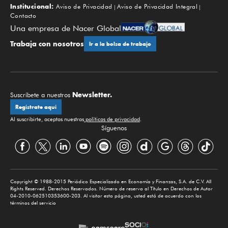
Institucional:
Aviso de Privacidad
Aviso de Privacidad Integral
Contacto
Una empresa de Nacer Global
Trabaja con nosotros
Ir a la bolsa de trabajo
Newsletter.
Suscríbete a nuestros
Regístrate aquí
Al suscribirte, aceptas nuestras
políticas de privacidad
.
Síguenos
Copyright © 1988-2015 Periódico Especializado en Economía y Finanzas, S.A. de C.V. All
Rights Reserved. Derechos Reservados. Número de reserva al Título en Derechos de Autor
04-2010-062510353600-203. Al visitar esta página, usted está de acuerdo con los
términos del servicio