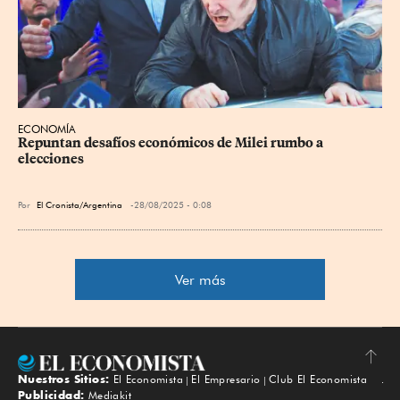
ECONOMÍA
Repuntan desafíos económicos de Milei rumbo a 
elecciones
Por
El Cronista/Argentina
28/08/2025 - 0:08
Ver más
Nuestros Sitios:
El Economista
El Empresario
Club El Economista
Subir
Publicidad:
Mediakit