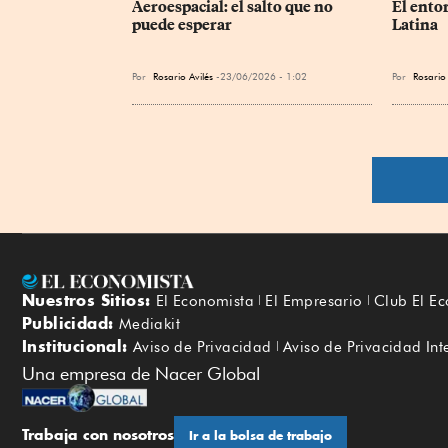
Aeroespacial: el salto que no 
El ento
puede esperar
Latina
Por
Rosario Avilés
23/06/2026 - 1:02
Por
Rosario 
Nuestros Sitios:
El Economista
El Empresario
Club El E
Publicidad:
Mediakit
Institucional:
Aviso de Privacidad
Aviso de Privacidad Int
Una empresa de Nacer Global
Trabaja con nosotros
Ir a la bolsa de trabajo