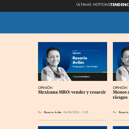
ÚLTIMAS NOTICIAS
TENDENC
OPINIÓN
OPINIÓN
Mexicana MRO: vender y resarcir
Menos a
riesgos
Por
Rosario Avilés
04/08/2026 - 0:05
Por
Rosario 