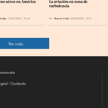
rno aéreo en América 
La aviación en zona de 
turbulencia
Avilés
15/06/2026 - 23:44
Por
Rosario Avilés
09/06/2026 - 0:27
Ver más
conomista
egral
Contacto