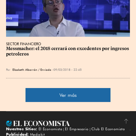
SECTOR FINANCIERO
Messmacher: el 2018 cerrará con excedentes por ingresos 
petroleros
Por
Elizabeth Albarrán / Enviada
09/03/2018 - 22:45
Ver más
Nuestros Sitios:
El Economista
El Empresario
Club El Economista
Subir
Publicidad:
Mediakit