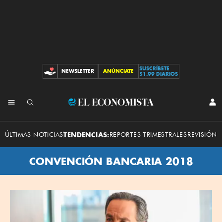
SUSCRÍBETE
NEWSLETTER
ANÚNCIATE
CONTRIBUCIONES
$1.99 DIARIOS
El
INI
SES
Economista
ÚLTIMAS NOTICIAS
TENDENCIAS:
REPORTES TRIMESTRALES
REVISIÓN 
CONVENCIÓN BANCARIA 2018