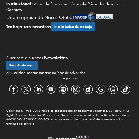
Institucional:
Aviso de Privacidad
Aviso de Privacidad Integral
Contacto
Una empresa de Nacer Global
Trabaja con nosotros
Ir a la bolsa de trabajo
Newsletter.
Suscríbete a nuestros
Regístrate aquí
Al suscribirte, aceptas nuestras
políticas de privacidad
.
Síguenos
Copyright © 1988-2015 Periódico Especializado en Economía y Finanzas, S.A. de C.V. All
Rights Reserved. Derechos Reservados. Número de reserva al Título en Derechos de Autor
04-2010-062510353600-203. Al visitar esta página, usted está de acuerdo con los
términos del servicio