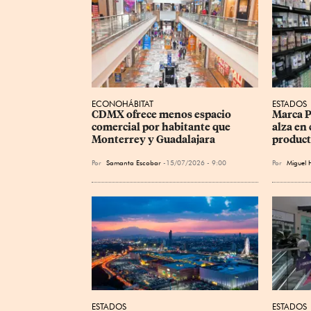
ECONOHÁBITAT
ESTADOS
CDMX ofrece menos espacio 
Marca P
comercial por habitante que 
alza en
Monterrey y Guadalajara
product
Por
Samanta Escobar
15/07/2026 - 9:00
Por
Miguel 
ESTADOS
ESTADOS