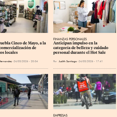
FINANZAS PERSONALES
uebla Cinco de Mayo, a la 
Anticipan impulso en la 
 comercialización de 
categoría de belleza y cuidado 
os locales
personal durante el Hot Sale
Hernandez
24/05/2026 - 20:04
Por
Judith Santiago
24/05/2026 - 17:41
EMPRESAS