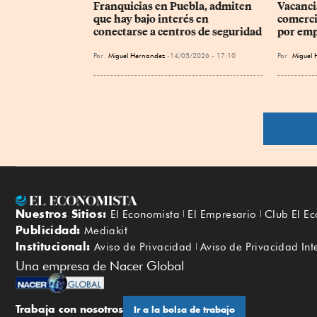
Franquicias en Puebla, admiten 
Vacancia
que hay bajo interés en 
comerci
conectarse a centros de seguridad
por emp
Por
Miguel Hernandez
14/05/2026 - 17:10
Por
Miguel 
Nuestros Sitios:
El Economista
El Empresario
Club El E
Publicidad:
Mediakit
Institucional:
Aviso de Privacidad
Aviso de Privacidad Int
Una empresa de Nacer Global
Trabaja con nosotros
Ir a la bolsa de trabajo