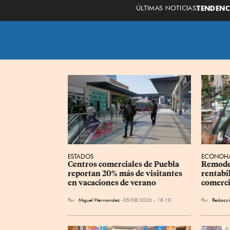
ÚLTIMAS NOTICIAS
TENDENC
ESTADOS
ECONOHÁ
Centros comerciales de Puebla 
Remodel
reportan 20% más de visitantes 
rentabil
en vacaciones de verano
comerci
Por
Miguel Hernandez
05/08/2026 - 18:10
Por
Redacci