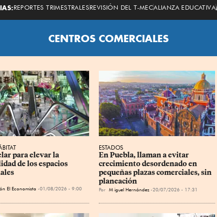
Economista
IAS:
REPORTES TRIMESTRALES
REVISIÓN DEL T-MEC
ALIANZA EDUCATIVA
CENTROS COMERCIALES
BITAT
ESTADOS
ar para elevar la 
En Puebla, llaman a evitar 
idad de los espacios 
crecimiento desordenado en 
ales
pequeñas plazas comerciales, sin 
planeación
ón El Economista
01/08/2026 - 9:00
Por
M
iguel Hernández
20/07/2026 - 17:31