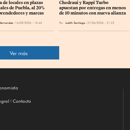
 de locales en plazas 
Chedraui y Rappi Turbo 
ales de Puebla, al 20% 
apuestan por entregas en menos 
rendedores y marcas
de 10 minutos con nueva alianza
Hernandez
14/05/2026 - 16:46
Por
Judith Santiago
27/04/2026 - 21:22
Ver más
conomista
egral
Contacto