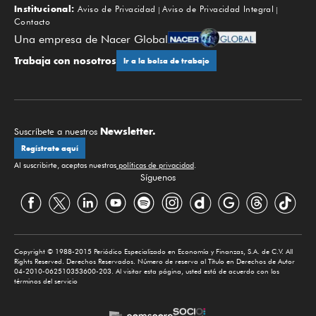
Institucional:
Aviso de Privacidad
Aviso de Privacidad Integral
Contacto
Una empresa de Nacer Global
Trabaja con nosotros
Ir a la bolsa de trabajo
Newsletter.
Suscríbete a nuestros
Regístrate aquí
Al suscribirte, aceptas nuestras
políticas de privacidad
.
Síguenos
Copyright © 1988-2015 Periódico Especializado en Economía y Finanzas, S.A. de C.V. All
Rights Reserved. Derechos Reservados. Número de reserva al Título en Derechos de Autor
04-2010-062510353600-203. Al visitar esta página, usted está de acuerdo con los
términos del servicio