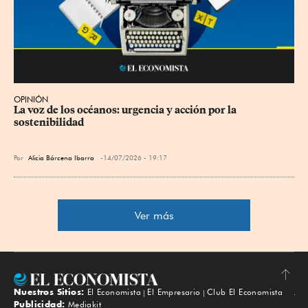
OPINIÓN
La voz de los océanos: urgencia y acción por la 
sostenibilidad
Por
Alicia Bárcena Ibarra
14/07/2026 - 19:17
Ver más
Nuestros Sitios:
El Economista
El Empresario
Club El Economista
Subir
Publicidad:
Mediakit