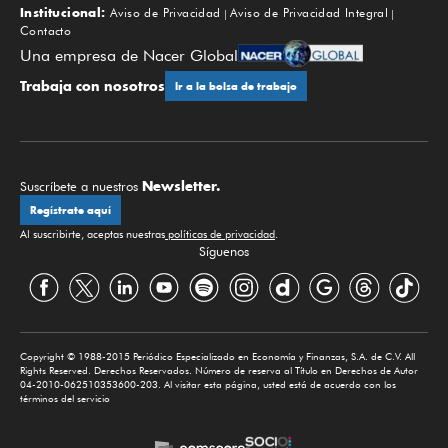
Institucional:
Aviso de Privacidad
Aviso de Privacidad Integral
Contacto
Una empresa de Nacer Global
Trabaja con nosotros
Ir a la bolsa de trabajo
Newsletter.
Suscríbete a nuestros
Regístrate aquí
Al suscribirte, aceptas nuestras
políticas de privacidad
.
Síguenos
Copyright © 1988-2015 Periódico Especializado en Economía y Finanzas, S.A. de C.V. All
Rights Reserved. Derechos Reservados. Número de reserva al Título en Derechos de Autor
04-2010-062510353600-203. Al visitar esta página, usted está de acuerdo con los
términos del servicio