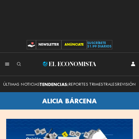
SUSCRÍBETE
NEWSLETTER
ANÚNCIATE
CONTRIBUCIONES
$1.99 DIARIOS
El
INI
SES
Economista
ÚLTIMAS NOTICIAS
TENDENCIAS:
REPORTES TRIMESTRALES
REVISIÓN 
ALICIA BÁRCENA