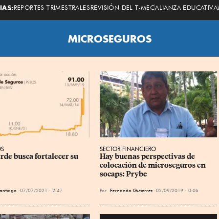
Economista
IAS:
REPORTES TRIMESTRALES
REVISIÓN DEL T-MEC
ALIANZA EDUCATIVA
MICROSEGUROS
S
SECTOR FINANCIERO
rde busca fortalecer su 
Hay buenas perspectivas de 
colocación de microseguros en 
socaps: Prybe
Santiago
07/07/2021 - 2:47
Por
Fernando Gutiérrez
02/09/2019 - 0:06