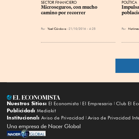
SECTOR FINANCIERO
POLÍTICA
Microseguros, con mucho 
Impulsa
camino por recorrer
poblaci
Por
Yael Córdova
21/10/2016 - 4:25
Por
Notime
Nuestros Sitios:
El Economista
El Empresario
Club El E
Publicidad:
Mediakit
Institucional:
Aviso de Privacidad
Aviso de Privacidad Int
Una empresa de Nacer Global