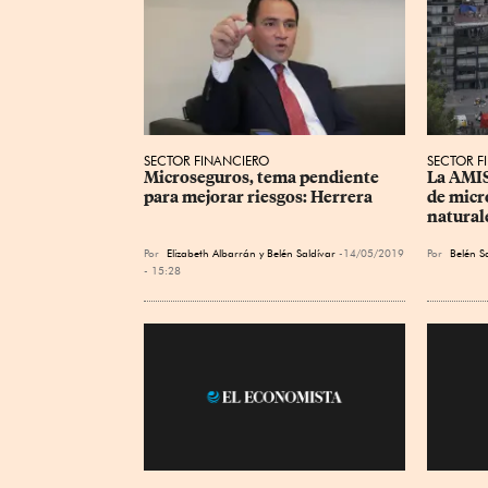
SECTOR FINANCIERO
SECTOR F
Microseguros, tema pendiente 
La AMIS
para mejorar riesgos: Herrera
de micr
natural
Por
Elizabeth Albarrán y Belén Saldívar
14/05/2019
Por
Belén S
- 15:28