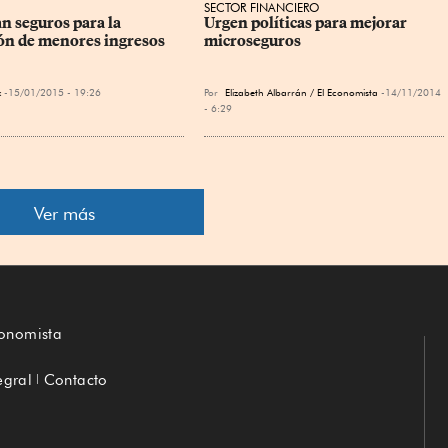
SECTOR FINANCIERO
n seguros para la 
Urgen políticas para mejorar 
ón de menores ingresos
microseguros
x
15/01/2015 - 19:26
Por
Elizabeth Albarrán / El Economista
14/11/2014
- 6:29
Ver más
conomista
egral
Contacto