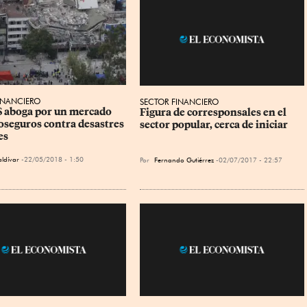
INANCIERO
SECTOR FINANCIERO
 aboga por un mercado 
Figura de corresponsales en el 
oseguros contra desastres 
sector popular, cerca de iniciar
es
aldívar
22/05/2018 - 1:50
Por
Fernando Gutiérrez
02/07/2017 - 22:57