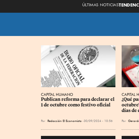
ÚLTIMAS NOTICIAS
TENDENC
CAPITAL HUMANO
CAPITAL
Publican reforma para declarar el 
¿Qué pas
1 de octubre como festivo oficial
octubre?
días de
Por
Redacción El Economista
30/09/2024 - 10:56
Por
Gerard