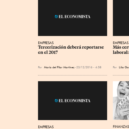
EMPRESAS
EMPRESAS
Tercerización deberá reportarse 
Más cer
en el 2017
laboral:
Por
María del Pilar Martínez
23/12/2016 - 4:58
Por
Lilia Go
FINANZAS
EMPRESAS