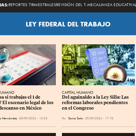
Economista
IAS:
REPORTES TRIMESTRALES
REVISIÓN DEL T-MEC
ALIANZA EDUCATIVA
LEY FEDERAL DEL TRABAJO
 HUMANO
CAPITAL HUMANO
a si trabajas el 1 de 
Del aguinaldo a la Ley Silla: Las 
 El escenario legal de los 
reformas laborales pendientes 
 descanso en México
en el Congreso
o Hernández
30/09/2024 - 10:23
Por
Sonia Soto
25/09/2024 - 17:10