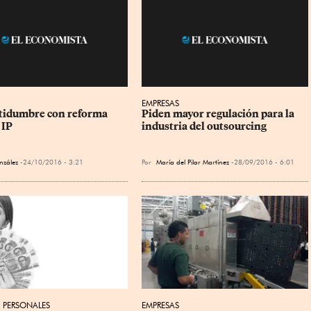
EMPRESAS
tidumbre con reforma 
Piden mayor regulación para la 
 IP
industria del outsourcing
nzález
24/10/2016 - 3:21
Por
María del Pilar Martínez
28/09/2016 - 6:01
 PERSONALES
EMPRESAS