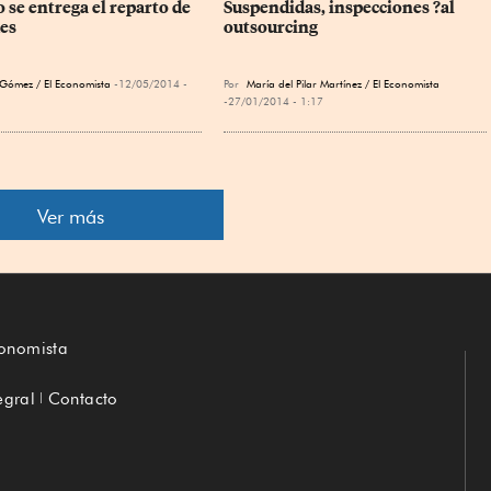
 se entrega el reparto de 
Suspendidas, inspecciones ?al 
des
outsourcing
 Gómez / El Economista
12/05/2014 -
Por
María del Pilar Martínez / El Economista
27/01/2014 - 1:17
Ver más
conomista
egral
Contacto