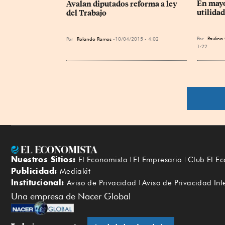
En mayo
Avalan diputados reforma a ley 
utilida
del Trabajo
Por
Paulina
Por
Rolando Ramos
10/04/2015 - 4:02
1:22
Nuestros Sitios:
El Economista
El Empresario
Club El E
Publicidad:
Mediakit
Institucional:
Aviso de Privacidad
Aviso de Privacidad Int
Una empresa de Nacer Global