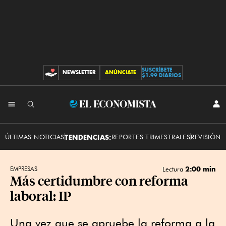
SUSCRÍBETE
NEWSLETTER
ANÚNCIATE
CONTRIBUCIONES
$1.99 DIARIOS
INI
El
SES
Economista
ÚLTIMAS NOTICIAS
TENDENCIAS:
REPORTES TRIMESTRALES
REVISIÓN 
2:00 min
EMPRESAS
Lectura
Más certidumbre con reforma
laboral: IP
Una vez que se apruebe la reforma a la