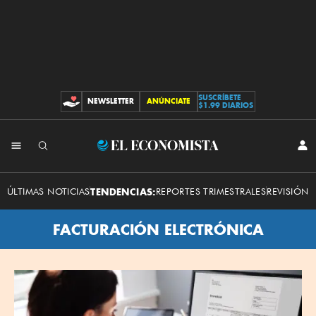
SUSCRÍBETE
NEWSLETTER
ANÚNCIATE
CONTRIBUCIONES
$1.99 DIARIOS
El
INI
SES
Economista
ÚLTIMAS NOTICIAS
TENDENCIAS:
REPORTES TRIMESTRALES
REVISIÓN 
FACTURACIÓN ELECTRÓNICA