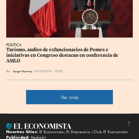
POLÍTICA
Turismo, audios de exfuncionarios de Pemex e 
iniciativas en Congreso destacan en conferencia de 
AMLO
Por
Jorge Monroy
16/10/2019 - 15:57
Ver más
Nuestros Sitios:
El Economista
El Empresario
Club El Economista
Subir
Publicidad:
Mediakit