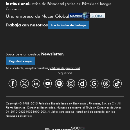
Institucional:
Aviso de Privacidad
Aviso de Privacidad Integral
Contacto
Una empresa de Nacer Global
Trabaja con nosotros
Ir a la bolsa de trabajo
Newsletter.
Suscríbete a nuestros
Regístrate aquí
Al suscribirte, aceptas nuestras
políticas de privacidad
.
Síguenos
Copyright © 1988-2015 Periódico Especializado en Economía y Finanzas, S.A. de C.V. All
Rights Reserved. Derechos Reservados. Número de reserva al Título en Derechos de Autor
04-2010-062510353600-203. Al visitar esta página, usted está de acuerdo con los
términos del servicio