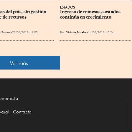
ESTADOS
s del país, sin gestión 
Ingreso de remesas a estados 
e de recursos
continúa en crecimiento
o Ramos
21/08/2017 - 3:02
Por
Viviana Estrella
14/08/2017 - 0:24
Ver más
conomista
egral
Contacto