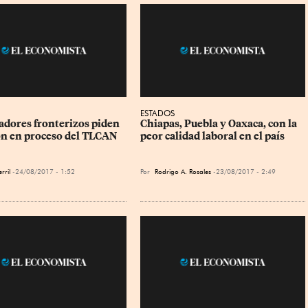
ESTADOS
dores fronterizos piden 
Chiapas, Puebla y Oaxaca, con la 
ón en proceso del TLCAN
peor calidad laboral en el país
rril
24/08/2017 - 1:52
Por
Rodrigo A. Rosales
23/08/2017 - 2:49