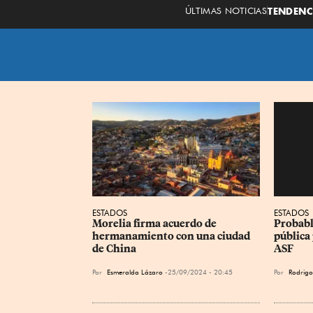
ÚLTIMAS NOTICIAS
TENDENC
ESTADOS
ESTADOS
Morelia firma acuerdo de 
Probabl
hermanamiento con una ciudad 
pública
de China
ASF
Por
Esmeralda Lázaro
25/09/2024 - 20:45
Por
Rodrigo