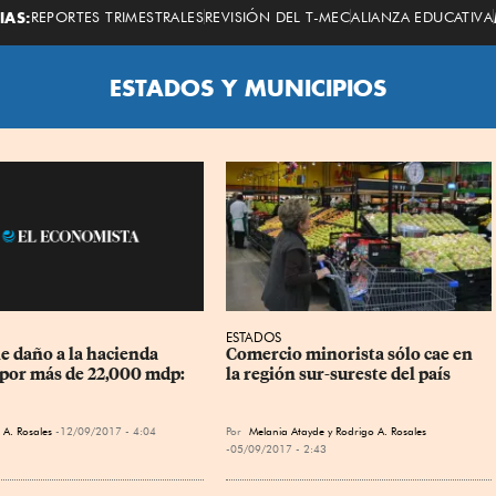
Economista
IAS:
REPORTES TRIMESTRALES
REVISIÓN DEL T-MEC
ALIANZA EDUCATIVA
ESTADOS Y MUNICIPIOS
ESTADOS
Comercio minorista sólo cae en 
e daño a la hacienda 
la región sur-sureste del país
 por más de 22,000 mdp: 
Por
Melania Atayde y Rodrigo A. Rosales
 A. Rosales
12/09/2017 - 4:04
05/09/2017 - 2:43