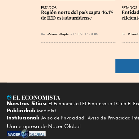
ESTADOS
ESTADOS
Región norte del país capta 46.1% 
Entidade
de IED estadounidense
eficient
Por
Melania Atayde
21/08/2017 - 3:06
Por
Roland
Nuestros Sitios:
El Economista
El Empresario
Club El E
Publicidad:
Mediakit
Institucional:
Aviso de Privacidad
Aviso de Privacidad Int
Una empresa de Nacer Global