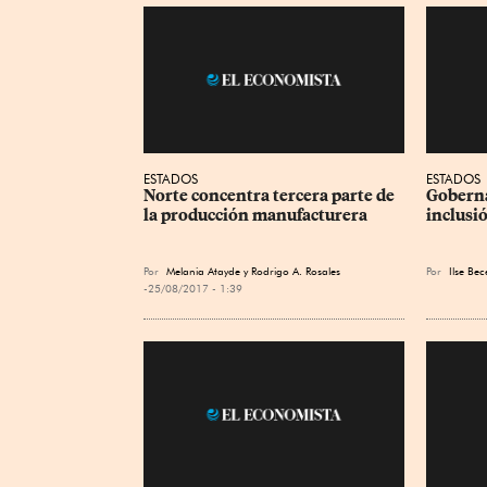
ESTADOS
ESTADOS
Norte concentra tercera parte de 
Goberna
la producción manufacturera
inclusi
Por
Melania Atayde y Rodrigo A. Rosales
Por
Ilse Bece
25/08/2017 - 1:39